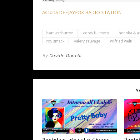
Ascolta DEEJAYFOX RADIO STATION
bart warburton
corey fujimoto
honoka & az
roy smeck
valery sauvage
wilfried welti
By
Davide Donelli
Y
Puntata n. 267 del 11 Giugno
Puntata