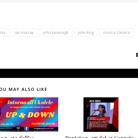
ita
ian murray
john kavanagh
john king
musica classica
OU MAY ALSO LIKE
 n. 152 dell’11
Puntata n. 377 del 25 Gennaio