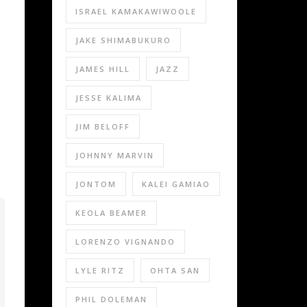
ISRAEL KAMAKAWIWOOLE
JAKE SHIMABUKURO
JAMES HILL
JAZZ
JESSE KALIMA
JIM BELOFF
JOHNNY MARVIN
JONTOM
KALEI GAMIAO
KEOLA BEAMER
LORENZO VIGNANDO
LYLE RITZ
OHTA SAN
PHIL DOLEMAN