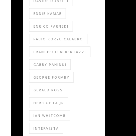
DAVIDE DONELLI
EDDIE KAMAE
ENRICO FARNEDI
FABIO KORYU CALABRÒ
FRANCESCO ALBERTAZZI
GABBY PAHINUI
GEORGE FORMBY
GERALD ROSS
HERB OHTA JR
IAN WHITCOMB
INTERVISTA