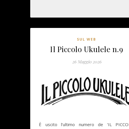
SUL WEB
Il Piccolo Ukulele n.9
26 Maggio 2026
È uscito l’ultimo numero de ‘IL PICC