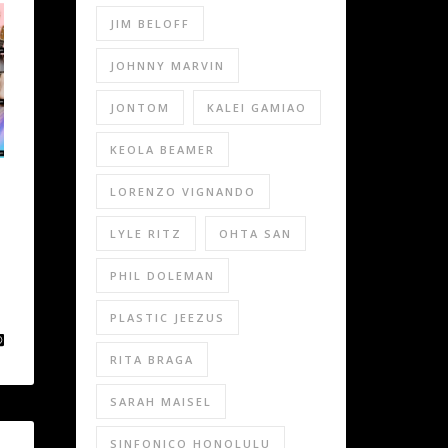
JIM BELOFF
JOHNNY MARVIN
JONTOM
KALEI GAMIAO
KEOLA BEAMER
LORENZO VIGNANDO
LYLE RITZ
OHTA SAN
PHIL DOLEMAN
PLASTIC JEEZUS
RITA BRAGA
SARAH MAISEL
SINFONICO HONOLULU