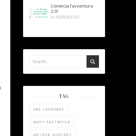
Comincia l’avventura
2.0!
In PODCAST 2.0
O
TAG
ABE LAGRIMAS
ANDY EASTWOOD
ARTHUR GODFREY