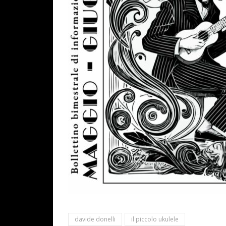
davide donelli
il piccolo ukulele