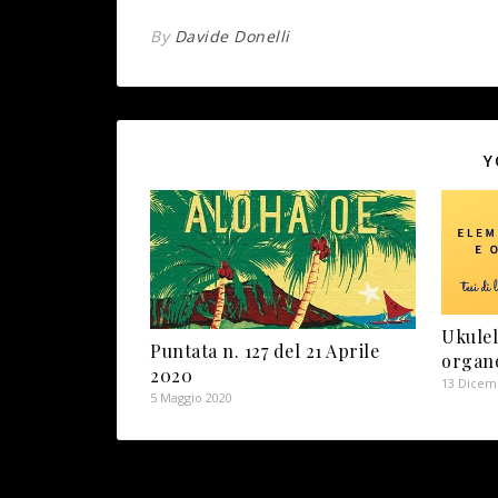
By
Davide Donelli
Y
Ukulel
Puntata n. 127 del 21 Aprile
organ
2020
13 Dicem
5 Maggio 2020