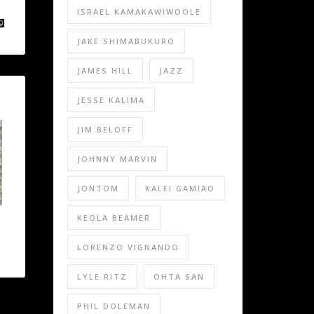
ISRAEL KAMAKAWIWOOLE
JAKE SHIMABUKURO
JAMES HILL
JAZZ
JESSE KALIMA
JIM BELOFF
JOHNNY MARVIN
JONTOM
KALEI GAMIAO
KEOLA BEAMER
LORENZO VIGNANDO
LYLE RITZ
OHTA SAN
PHIL DOLEMAN