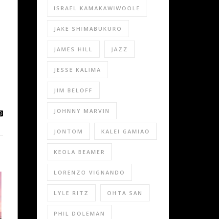
ISRAEL KAMAKAWIWOOLE
JAKE SHIMABUKURO
JAMES HILL
JAZZ
JESSE KALIMA
JIM BELOFF
JOHNNY MARVIN
JONTOM
KALEI GAMIAO
KEOLA BEAMER
LORENZO VIGNANDO
LYLE RITZ
OHTA SAN
PHIL DOLEMAN