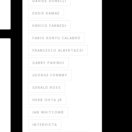
DAVIDE DONELLI
EDDIE KAMAE
ENRICO FARNEDI
FABIO KORYU CALABRÒ
FRANCESCO ALBERTAZZI
GABBY PAHINUI
GEORGE FORMBY
GERALD ROSS
HERB OHTA JR
IAN WHITCOMB
INTERVISTA