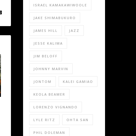
ISRAEL KAMAKAWIWOOLE
JAKE SHIMABUKURO
JAMES HILL
JAZZ
JESSE KALIMA
JIM BELOFF
JOHNNY MARVIN
JONTOM
KALEI GAMIAO
KEOLA BEAMER
LORENZO VIGNANDO
LYLE RITZ
OHTA SAN
PHIL DOLEMAN