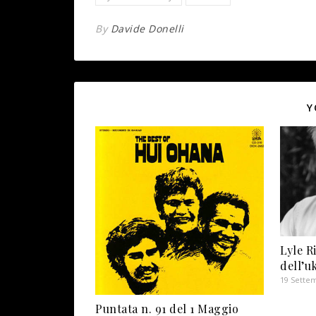
By
Davide Donelli
Y
Lyle R
dell’u
19 Sette
Puntata n. 91 del 1 Maggio