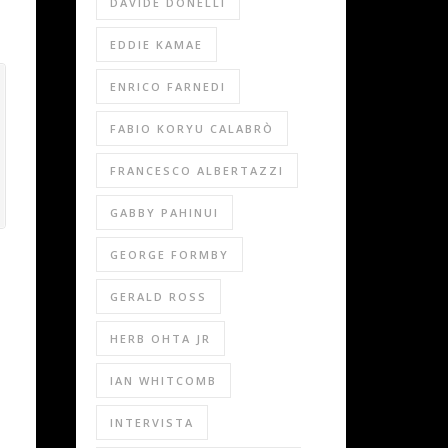
DAVIDE DONELLI
EDDIE KAMAE
ENRICO FARNEDI
FABIO KORYU CALABRÒ
FRANCESCO ALBERTAZZI
GABBY PAHINUI
GEORGE FORMBY
GERALD ROSS
HERB OHTA JR
IAN WHITCOMB
INTERVISTA