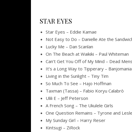
STAR EYES
Star Eyes – Eddie Kamae
Not Easy to Do – Danielle Ate the Sandwic
Lucky Me – Dan Scanlan
On The Beach at Waikiki – Paul Whiteman
Can’t Get You Off of My Mind – Dead Men
It’s a Long Way to Tipperary – Banjomania
Living in the Sunlight – Tiny Tim
So Much To See – Hajo Hoffman
Taxman (Tassa) – Fabio Koryu Calabrò
Ulili E – Jeff Peterson
A French Song – The Ukulele Girls
One Question Remains – Tyrone and Lesl
My Sunday Girl – Harry Reser
Kintsugi – ZiRock