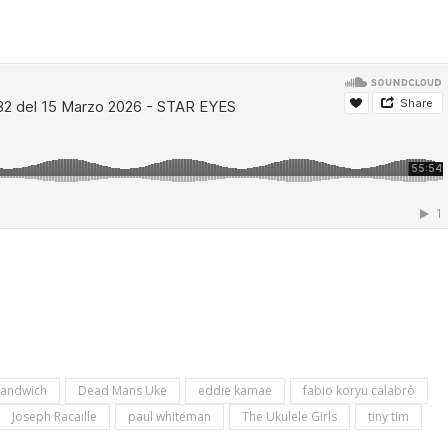
Sandwich
Dead Mans Uke
eddie kamae
fabio koryu calabrò
Joseph Racaille
paul whiteman
The Ukulele Girls
tiny tim