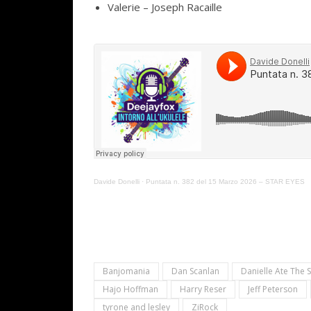
Valerie – Joseph Racaille
Davide Donelli
·
Puntata n. 382 del 15 Marzo 2026 – STAR EYES
Banjomania
Dan Scanlan
Danielle Ate The 
Hajo Hoffman
Harry Reser
Jeff Peterson
tyrone and lesley
ZiRock