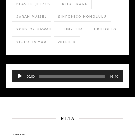
PLASTIC JEEZUS
RITA BRAGA
SARAH MAISEL
SINFONICO HONOLULU
SONS OF HAWAII
TINY TIM
UKULOLLO
VICTORIA VOX
WILLIE K
Audio
Player
00:00
03:40
META