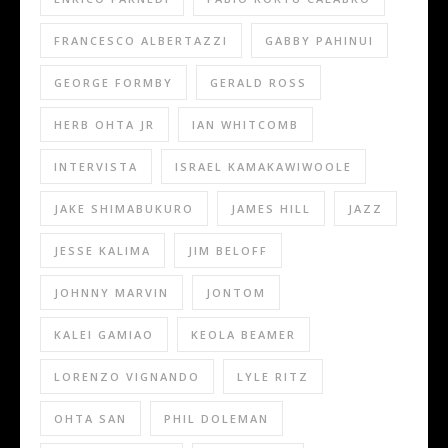
FRANCESCO ALBERTAZZI
GABBY PAHINUI
GEORGE FORMBY
GERALD ROSS
HERB OHTA JR
IAN WHITCOMB
INTERVISTA
ISRAEL KAMAKAWIWOOLE
JAKE SHIMABUKURO
JAMES HILL
JAZZ
JESSE KALIMA
JIM BELOFF
JOHNNY MARVIN
JONTOM
KALEI GAMIAO
KEOLA BEAMER
LORENZO VIGNANDO
LYLE RITZ
OHTA SAN
PHIL DOLEMAN