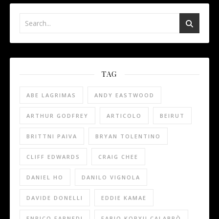
TAG
ABE LAGRIMAS
ANDY EASTWOOD
ARTHUR GODFREY
ARTICOLO
BEIRUT
BRITTNI PAIVA
BRYAN TOLENTINO
CLIFF EDWARDS
CRAIG CHEE
DANIEL HO
DANILO VIGNOLA
DAVIDE DONELLI
EDDIE KAMAE
ENRICO FARNEDI
FABIO KORYU CALABRÒ