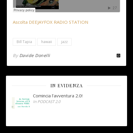
Ascolta DEEJAYFOX RADIO STATION
Bill Tapia
hawaii
jazz
By
Davide Donelli
IN EVIDENZA
Comincia l’avventura 2.0!
In PODCAST 2.0