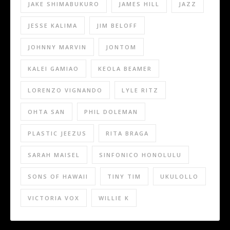
JAKE SHIMABUKURO
JAMES HILL
JAZZ
JESSE KALIMA
JIM BELOFF
JOHNNY MARVIN
JONTOM
KALEI GAMIAO
KEOLA BEAMER
LORENZO VIGNANDO
LYLE RITZ
OHTA SAN
PHIL DOLEMAN
PLASTIC JEEZUS
RITA BRAGA
SARAH MAISEL
SINFONICO HONOLULU
SONS OF HAWAII
TINY TIM
UKULOLLO
VICTORIA VOX
WILLIE K