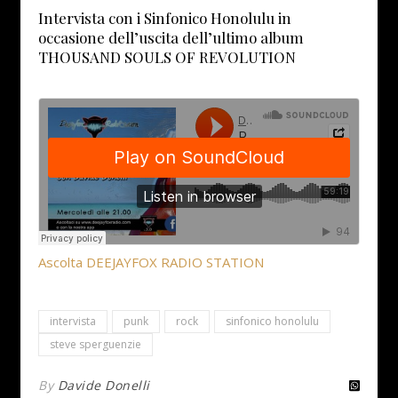
Intervista con i Sinfonico Honolulu in
occasione dell’uscita dell’ultimo album
THOUSAND SOULS OF REVOLUTION
Ascolta DEEJAYFOX RADIO STATION
intervista
punk
rock
sinfonico honolulu
steve sperguenzie
By
Davide Donelli