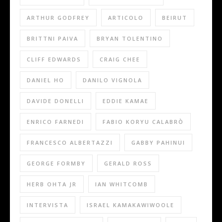
ARTHUR GODFREY
ARTICOLO
BEIRUT
BRITTNI PAIVA
BRYAN TOLENTINO
CLIFF EDWARDS
CRAIG CHEE
DANIEL HO
DANILO VIGNOLA
DAVIDE DONELLI
EDDIE KAMAE
ENRICO FARNEDI
FABIO KORYU CALABRÒ
FRANCESCO ALBERTAZZI
GABBY PAHINUI
GEORGE FORMBY
GERALD ROSS
HERB OHTA JR
IAN WHITCOMB
INTERVISTA
ISRAEL KAMAKAWIWOOLE