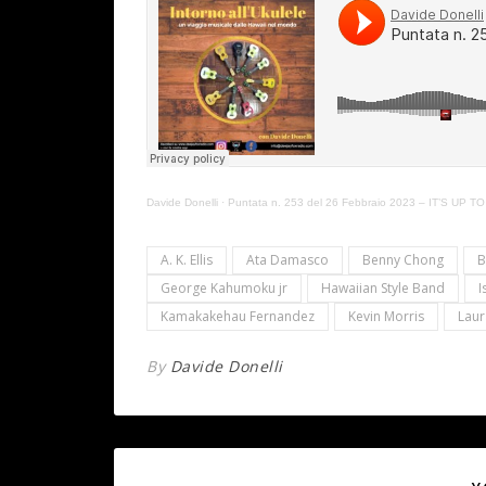
Davide Donelli
·
Puntata n. 253 del 26 Febbraio 2023 – IT’S UP T
A. K. Ellis
Ata Damasco
Benny Chong
B
George Kahumoku jr
Hawaiian Style Band
I
Kamakakehau Fernandez
Kevin Morris
Lau
By
Davide Donelli