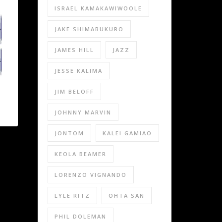
ISRAEL KAMAKAWIWOOLE
JAKE SHIMABUKURO
JAMES HILL
JAZZ
JESSE KALIMA
JIM BELOFF
JOHNNY MARVIN
JONTOM
KALEI GAMIAO
KEOLA BEAMER
LORENZO VIGNANDO
LYLE RITZ
OHTA SAN
PHIL DOLEMAN