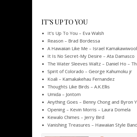
IT’S UP TO YOU
It’s Up To You – Eva Walsh
Reason – Brad Bordessa
A Hawaiian Like Me – Israel Kamakawiwoo
It Is No Secret-My Desire – Ata Damasco
The Water Sleeves Waltz – Daniel Ho – T
Spirit of Colorado – George Kahumoku jr
Koali – Kamakakehau Fernandez
Thoughts Like Birds – A.K.Ellis
Umida – Jontom
Anything Goes – Benny Chong and Byron Y
Opening – Kevin Morris – Laura Domela
Kewalo Chimes – Jerry Bird
Vanishing Treasures – Hawaiian Style Ban