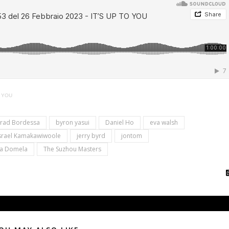
O YOU
rad Bordessa
byron yasui
Daniel Ho
eva walsh
srael Kamakawiwoole
jerry byrd
jontom
ra Domela
The Suzhou Masters