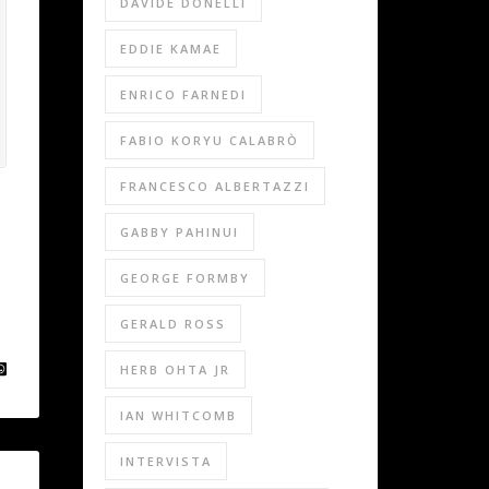
DAVIDE DONELLI
EDDIE KAMAE
ENRICO FARNEDI
FABIO KORYU CALABRÒ
FRANCESCO ALBERTAZZI
GABBY PAHINUI
GEORGE FORMBY
GERALD ROSS
HERB OHTA JR
IAN WHITCOMB
INTERVISTA