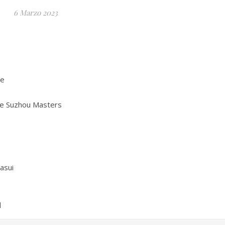
6 Marzo 2023
le
he Suzhou Masters
asui
d