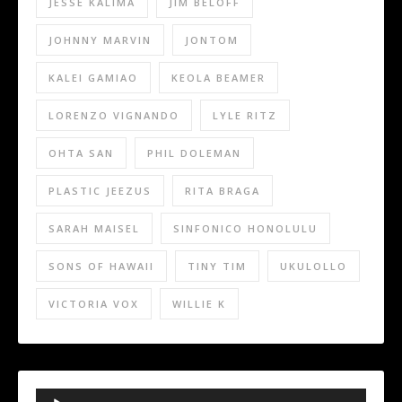
JESSE KALIMA
JIM BELOFF
JOHNNY MARVIN
JONTOM
KALEI GAMIAO
KEOLA BEAMER
LORENZO VIGNANDO
LYLE RITZ
OHTA SAN
PHIL DOLEMAN
PLASTIC JEEZUS
RITA BRAGA
SARAH MAISEL
SINFONICO HONOLULU
SONS OF HAWAII
TINY TIM
UKULOLLO
VICTORIA VOX
WILLIE K
Audio