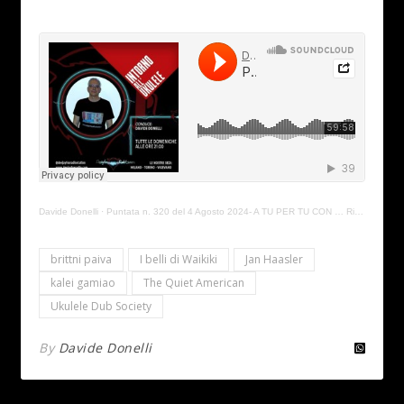
Davide Donelli
·
Puntata n. 320 del 4 Agosto 2024- A TU PER TU CON … Ricky Tagliabue e Alessandro Pasqual
brittni paiva
I belli di Waikiki
Jan Haasler
kalei gamiao
The Quiet American
Ukulele Dub Society
By
Davide Donelli