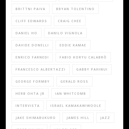
BRITTNI PAIVA
BRYAN TOLENTINO
CLIFF EDWARDS
CRAIG CHEE
DANIEL HO
DANILO VIGNOLA
DAVIDE DONELLI
EDDIE KAMAE
ENRICO FARNEDI
FABIO KORYU CALABRÒ
FRANCESCO ALBERTAZZI
GABBY PAHINUI
GEORGE FORMBY
GERALD ROSS
HERB OHTA JR
IAN WHITCOMB
INTERVISTA
ISRAEL KAMAKAWIWOOLE
JAKE SHIMABUKURO
JAMES HILL
JAZZ