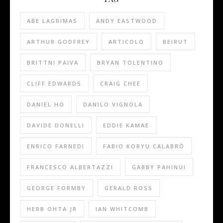
ABE LAGRIMAS
ANDY EASTWOOD
ARTHUR GODFREY
ARTICOLO
BEIRUT
BRITTNI PAIVA
BRYAN TOLENTINO
CLIFF EDWARDS
CRAIG CHEE
DANIEL HO
DANILO VIGNOLA
DAVIDE DONELLI
EDDIE KAMAE
ENRICO FARNEDI
FABIO KORYU CALABRÒ
FRANCESCO ALBERTAZZI
GABBY PAHINUI
GEORGE FORMBY
GERALD ROSS
HERB OHTA JR
IAN WHITCOMB