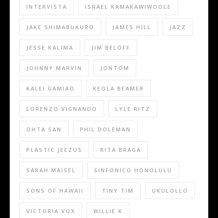
INTERVISTA
ISRAEL KAMAKAWIWOOLE
JAKE SHIMABUKURO
JAMES HILL
JAZZ
JESSE KALIMA
JIM BELOFF
JOHNNY MARVIN
JONTOM
KALEI GAMIAO
KEOLA BEAMER
LORENZO VIGNANDO
LYLE RITZ
OHTA SAN
PHIL DOLEMAN
PLASTIC JEEZUS
RITA BRAGA
SARAH MAISEL
SINFONICO HONOLULU
SONS OF HAWAII
TINY TIM
UKULOLLO
VICTORIA VOX
WILLIE K