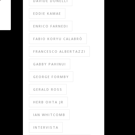
DAVIDE DONELLI
EDDIE KAMAE
ENRICO FARNEDI
FABIO KORYU CALABRÒ
FRANCESCO ALBERTAZZI
GABBY PAHINUI
GEORGE FORMBY
GERALD ROSS
HERB OHTA JR
IAN WHITCOMB
INTERVISTA