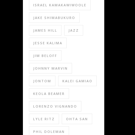
ISRAEL KAMAKAWIWOOLE
JAKE SHIMABUKURO
JAMES HILL
JAZZ
JESSE KALIMA
JIM BELOFF
JOHNNY MARVIN
JONTOM
KALEI GAMIAO
KEOLA BEAMER
LORENZO VIGNANDO
LYLE RITZ
OHTA SAN
PHIL DOLEMAN