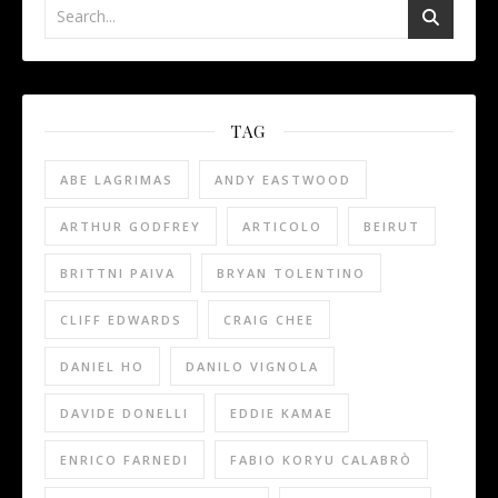
TAG
ABE LAGRIMAS
ANDY EASTWOOD
ARTHUR GODFREY
ARTICOLO
BEIRUT
BRITTNI PAIVA
BRYAN TOLENTINO
CLIFF EDWARDS
CRAIG CHEE
DANIEL HO
DANILO VIGNOLA
DAVIDE DONELLI
EDDIE KAMAE
ENRICO FARNEDI
FABIO KORYU CALABRÒ