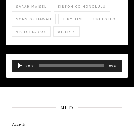
SARAH MAISEL
SINFONICO HONOLULU
SONS OF HAWAII
TINY TIM
UKULOLLO
VICTORIA VOX
WILLIE K
Audio
Player
00:00
03:40
META
Accedi