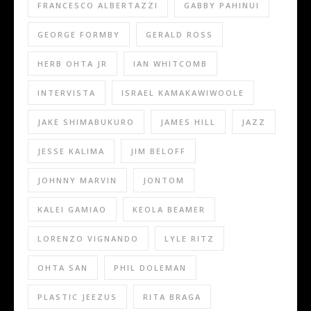
FRANCESCO ALBERTAZZI
GABBY PAHINUI
GEORGE FORMBY
GERALD ROSS
HERB OHTA JR
IAN WHITCOMB
INTERVISTA
ISRAEL KAMAKAWIWOOLE
JAKE SHIMABUKURO
JAMES HILL
JAZZ
JESSE KALIMA
JIM BELOFF
JOHNNY MARVIN
JONTOM
KALEI GAMIAO
KEOLA BEAMER
LORENZO VIGNANDO
LYLE RITZ
OHTA SAN
PHIL DOLEMAN
PLASTIC JEEZUS
RITA BRAGA