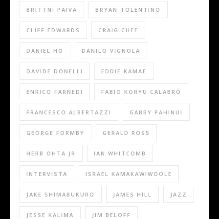
BRITTNI PAIVA
BRYAN TOLENTINO
CLIFF EDWARDS
CRAIG CHEE
DANIEL HO
DANILO VIGNOLA
DAVIDE DONELLI
EDDIE KAMAE
ENRICO FARNEDI
FABIO KORYU CALABRÒ
FRANCESCO ALBERTAZZI
GABBY PAHINUI
GEORGE FORMBY
GERALD ROSS
HERB OHTA JR
IAN WHITCOMB
INTERVISTA
ISRAEL KAMAKAWIWOOLE
JAKE SHIMABUKURO
JAMES HILL
JAZZ
JESSE KALIMA
JIM BELOFF