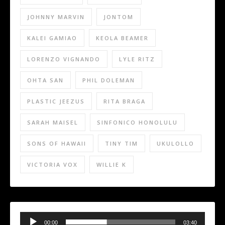
JOHNNY MARVIN
JONTOM
KALEI GAMIAO
KEOLA BEAMER
LORENZO VIGNANDO
LYLE RITZ
OHTA SAN
PHIL DOLEMAN
PLASTIC JEEZUS
RITA BRAGA
SARAH MAISEL
SINFONICO HONOLULU
SONS OF HAWAII
TINY TIM
UKULOLLO
VICTORIA VOX
WILLIE K
Audio
Player
00:00
03:40