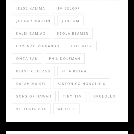
JESSE KALIMA
JIM BELOFF
JOHNNY MARVIN
JONTOM
KALEI GAMIAO
KEOLA BEAMER
LORENZO VIGNANDO
LYLE RITZ
OHTA SAN
PHIL DOLEMAN
PLASTIC JEEZUS
RITA BRAGA
SARAH MAISEL
SINFONICO HONOLULU
SONS OF HAWAII
TINY TIM
UKULOLLO
VICTORIA VOX
WILLIE K