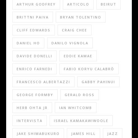
ARTHUR GODFREY
ARTICOLO
BEIRUT
BRITTNI PAIVA
BRYAN TOLENTINO
CLIFF EDWARDS
CRAIG CHEE
DANIEL HO
DANILO VIGNOLA
DAVIDE DONELLI
EDDIE KAMAE
ENRICO FARNEDI
FABIO KORYU CALABRÒ
FRANCESCO ALBERTAZZI
GABBY PAHINUI
GEORGE FORMBY
GERALD ROSS
HERB OHTA JR
IAN WHITCOMB
INTERVISTA
ISRAEL KAMAKAWIWOOLE
JAKE SHIMABUKURO
JAMES HILL
JAZZ