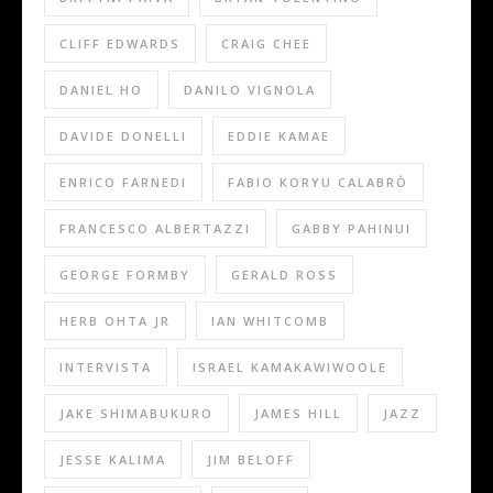
CLIFF EDWARDS
CRAIG CHEE
DANIEL HO
DANILO VIGNOLA
DAVIDE DONELLI
EDDIE KAMAE
ENRICO FARNEDI
FABIO KORYU CALABRÒ
FRANCESCO ALBERTAZZI
GABBY PAHINUI
GEORGE FORMBY
GERALD ROSS
HERB OHTA JR
IAN WHITCOMB
INTERVISTA
ISRAEL KAMAKAWIWOOLE
JAKE SHIMABUKURO
JAMES HILL
JAZZ
JESSE KALIMA
JIM BELOFF