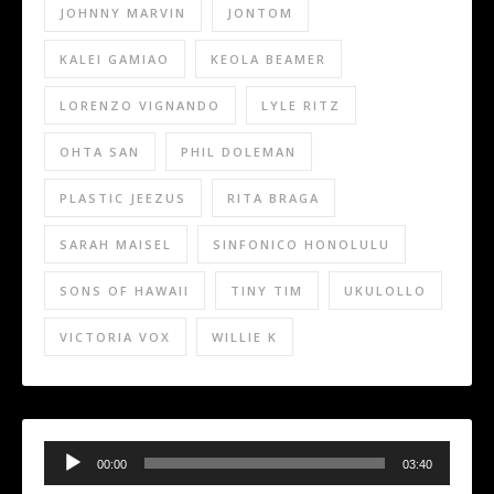
JOHNNY MARVIN
JONTOM
KALEI GAMIAO
KEOLA BEAMER
LORENZO VIGNANDO
LYLE RITZ
OHTA SAN
PHIL DOLEMAN
PLASTIC JEEZUS
RITA BRAGA
SARAH MAISEL
SINFONICO HONOLULU
SONS OF HAWAII
TINY TIM
UKULOLLO
VICTORIA VOX
WILLIE K
Audio
Player
00:00
03:40