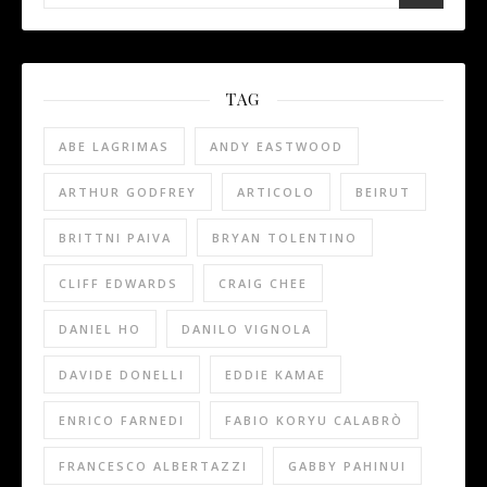
TAG
ABE LAGRIMAS
ANDY EASTWOOD
ARTHUR GODFREY
ARTICOLO
BEIRUT
BRITTNI PAIVA
BRYAN TOLENTINO
CLIFF EDWARDS
CRAIG CHEE
DANIEL HO
DANILO VIGNOLA
DAVIDE DONELLI
EDDIE KAMAE
ENRICO FARNEDI
FABIO KORYU CALABRÒ
FRANCESCO ALBERTAZZI
GABBY PAHINUI