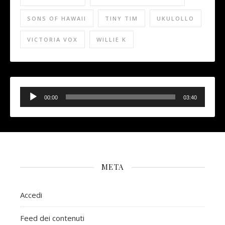
SONS OF HAWAII
TINY TIM
UKULOLLO
VICTORIA VOX
WILLIE K
Audio
Player
00:00
03:40
META
Accedi
Feed dei contenuti