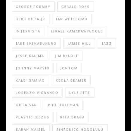
GEORGE FORMBY
GERALD ROSS
HERB OHTA JR
IAN WHITCOMB
INTERVISTA
ISRAEL KAMAKAWIWOOLE
JAKE SHIMABUKURO
JAMES HILL
JAZZ
JESSE KALIMA
JIM BELOFF
JOHNNY MARVIN
JONTOM
KALEI GAMIAO
KEOLA BEAMER
LORENZO VIGNANDO
LYLE RITZ
OHTA SAN
PHIL DOLEMAN
PLASTIC JEEZUS
RITA BRAGA
SARAH MAISEL
SINFONICO HONOLULU