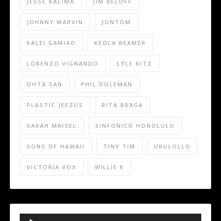
JESSE KALIMA
JIM BELOFF
JOHNNY MARVIN
JONTOM
KALEI GAMIAO
KEOLA BEAMER
LORENZO VIGNANDO
LYLE RITZ
OHTA SAN
PHIL DOLEMAN
PLASTIC JEEZUS
RITA BRAGA
SARAH MAISEL
SINFONICO HONOLULU
SONS OF HAWAII
TINY TIM
UKULOLLO
VICTORIA VOX
WILLIE K
Audio