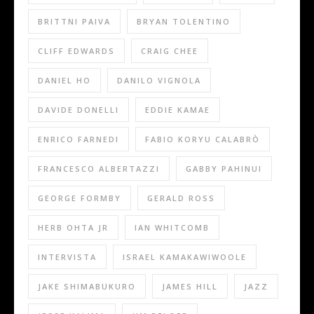
BRITTNI PAIVA
BRYAN TOLENTINO
CLIFF EDWARDS
CRAIG CHEE
DANIEL HO
DANILO VIGNOLA
DAVIDE DONELLI
EDDIE KAMAE
ENRICO FARNEDI
FABIO KORYU CALABRÒ
FRANCESCO ALBERTAZZI
GABBY PAHINUI
GEORGE FORMBY
GERALD ROSS
HERB OHTA JR
IAN WHITCOMB
INTERVISTA
ISRAEL KAMAKAWIWOOLE
JAKE SHIMABUKURO
JAMES HILL
JAZZ