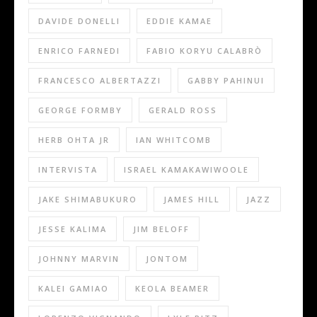
DAVIDE DONELLI
EDDIE KAMAE
ENRICO FARNEDI
FABIO KORYU CALABRÒ
FRANCESCO ALBERTAZZI
GABBY PAHINUI
GEORGE FORMBY
GERALD ROSS
HERB OHTA JR
IAN WHITCOMB
INTERVISTA
ISRAEL KAMAKAWIWOOLE
JAKE SHIMABUKURO
JAMES HILL
JAZZ
JESSE KALIMA
JIM BELOFF
JOHNNY MARVIN
JONTOM
KALEI GAMIAO
KEOLA BEAMER