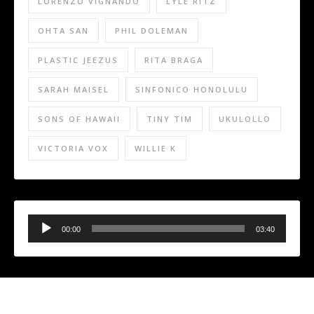
LORENZO VIGNANDO
LYLE RITZ
OHTA SAN
PHIL DOLEMAN
PLASTIC JEEZUS
RITA BRAGA
SARAH MAISEL
SINFONICO HONOLULU
SONS OF HAWAII
TINY TIM
UKULOLLO
VICTORIA VOX
WILLIE K
Audio
Player
00:00
03:40