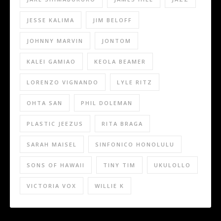
JESSE KALIMA
JIM BELOFF
JOHNNY MARVIN
JONTOM
KALEI GAMIAO
KEOLA BEAMER
LORENZO VIGNANDO
LYLE RITZ
OHTA SAN
PHIL DOLEMAN
PLASTIC JEEZUS
RITA BRAGA
SARAH MAISEL
SINFONICO HONOLULU
SONS OF HAWAII
TINY TIM
UKULOLLO
VICTORIA VOX
WILLIE K