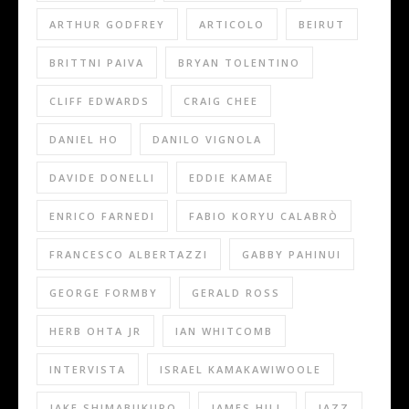
ARTHUR GODFREY
ARTICOLO
BEIRUT
BRITTNI PAIVA
BRYAN TOLENTINO
CLIFF EDWARDS
CRAIG CHEE
DANIEL HO
DANILO VIGNOLA
DAVIDE DONELLI
EDDIE KAMAE
ENRICO FARNEDI
FABIO KORYU CALABRÒ
FRANCESCO ALBERTAZZI
GABBY PAHINUI
GEORGE FORMBY
GERALD ROSS
HERB OHTA JR
IAN WHITCOMB
INTERVISTA
ISRAEL KAMAKAWIWOOLE
JAKE SHIMABUKURO
JAMES HILL
JAZZ