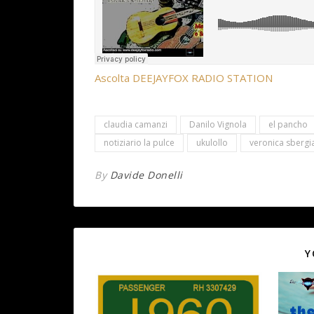
Ascolta DEEJAYFOX RADIO STATION
claudia camanzi
Danilo Vignola
el pancho
notiziario la pulce
ukulollo
veronica sbergi
By
Davide Donelli
Y