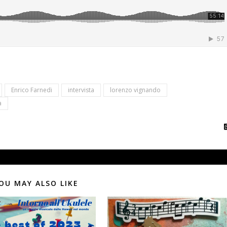
Enrico Farnedi
intervista
lorenzo vignando
a
OU MAY ALSO LIKE