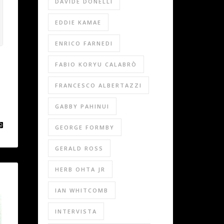
DAVIDE DONELLI
EDDIE KAMAE
ENRICO FARNEDI
FABIO KORYU CALABRÒ
FRANCESCO ALBERTAZZI
GABBY PAHINUI
GEORGE FORMBY
GERALD ROSS
HERB OHTA JR
IAN WHITCOMB
INTERVISTA