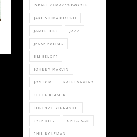
ISRAEL KAMAKAWIWOOLE
JAKE SHIMABUKURO
JAMES HILL
JAZZ
JESSE KALIMA
JIM BELOFF
JOHNNY MARVIN
JONTOM
KALEI GAMIAO
KEOLA BEAMER
LORENZO VIGNANDO
LYLE RITZ
OHTA SAN
PHIL DOLEMAN