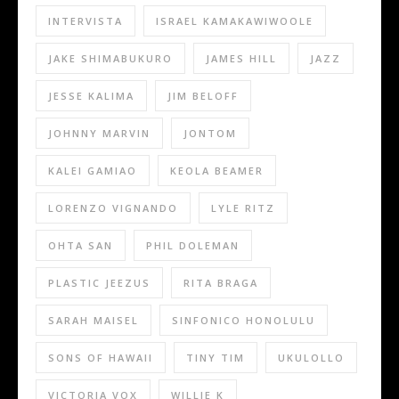
INTERVISTA
ISRAEL KAMAKAWIWOOLE
JAKE SHIMABUKURO
JAMES HILL
JAZZ
JESSE KALIMA
JIM BELOFF
JOHNNY MARVIN
JONTOM
KALEI GAMIAO
KEOLA BEAMER
LORENZO VIGNANDO
LYLE RITZ
OHTA SAN
PHIL DOLEMAN
PLASTIC JEEZUS
RITA BRAGA
SARAH MAISEL
SINFONICO HONOLULU
SONS OF HAWAII
TINY TIM
UKULOLLO
VICTORIA VOX
WILLIE K