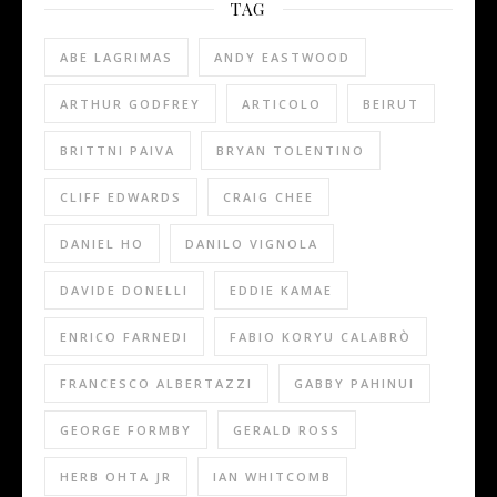
TAG
ABE LAGRIMAS
ANDY EASTWOOD
ARTHUR GODFREY
ARTICOLO
BEIRUT
BRITTNI PAIVA
BRYAN TOLENTINO
CLIFF EDWARDS
CRAIG CHEE
DANIEL HO
DANILO VIGNOLA
DAVIDE DONELLI
EDDIE KAMAE
ENRICO FARNEDI
FABIO KORYU CALABRÒ
FRANCESCO ALBERTAZZI
GABBY PAHINUI
GEORGE FORMBY
GERALD ROSS
HERB OHTA JR
IAN WHITCOMB