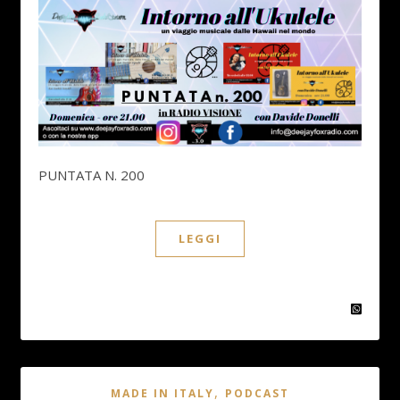
PUNTATA N. 200
LEGGI
,
MADE IN ITALY
PODCAST