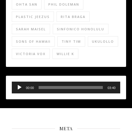
OHTA SAN
PHIL DOLEMAN
PLASTIC JEEZUS
RITA BRAGA
SARAH MAISEL
SINFONICO HONOLULU
SONS OF HAWAII
TINY TIM
UKULOLLO
VICTORIA VOX
WILLIE K
Audio
Player
00:00
03:40
META