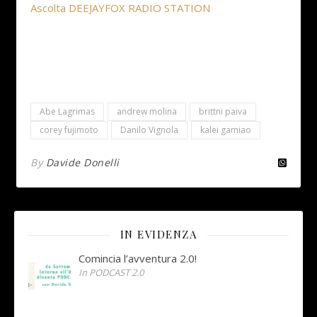
Ascolta DEEJAYFOX RADIO STATION
Abe Lagrimas
andrew molina
brittni paiva
corey fujimoto
Danilo Vignola
kalei gamiao
By
Davide Donelli
IN EVIDENZA
Comincia l’avventura 2.0!
In PODCAST 2.0