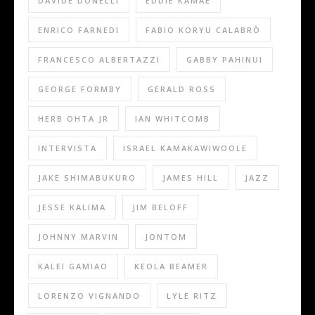
DAVIDE DONELLI
EDDIE KAMAE
ENRICO FARNEDI
FABIO KORYU CALABRÒ
FRANCESCO ALBERTAZZI
GABBY PAHINUI
GEORGE FORMBY
GERALD ROSS
HERB OHTA JR
IAN WHITCOMB
INTERVISTA
ISRAEL KAMAKAWIWOOLE
JAKE SHIMABUKURO
JAMES HILL
JAZZ
JESSE KALIMA
JIM BELOFF
JOHNNY MARVIN
JONTOM
KALEI GAMIAO
KEOLA BEAMER
LORENZO VIGNANDO
LYLE RITZ