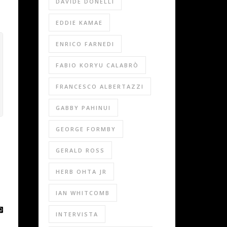
DAVIDE DONELLI
EDDIE KAMAE
ENRICO FARNEDI
FABIO KORYU CALABRÒ
FRANCESCO ALBERTAZZI
GABBY PAHINUI
GEORGE FORMBY
GERALD ROSS
HERB OHTA JR
IAN WHITCOMB
INTERVISTA