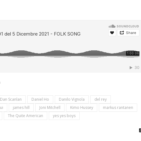
G
Dan Scanlan
Daniel Ho
Danilo Vignola
del rey
ui
james hill
Joni Mitchell
Kimo Hussey
markus rantanen
The Quite American
yes yes boys