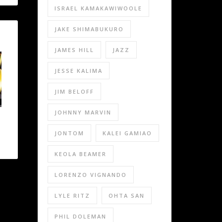
ISRAEL KAMAKAWIWOOLE
JAKE SHIMABUKURO
JAMES HILL
JAZZ
JESSE KALIMA
JIM BELOFF
JOHNNY MARVIN
JONTOM
KALEI GAMIAO
KEOLA BEAMER
LORENZO VIGNANDO
LYLE RITZ
OHTA SAN
PHIL DOLEMAN