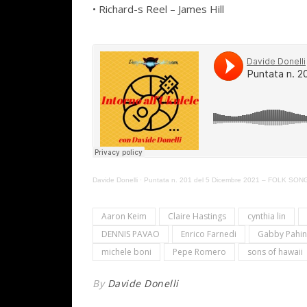
• Richard-s Reel – James Hill
Davide Donelli
·
Puntata n. 201 del 5 Dicembre 2021 – FOLK SON
Aaron Keim
Claire Hastings
cynthia lin
DENNIS PAVAO
Enrico Farnedi
Gabby Pahin
michele boni
Pepe Romero
sons of hawaii
By
Davide Donelli