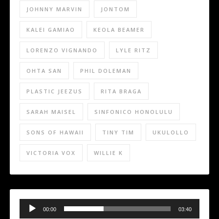
JOHNNY MARVIN
JONTOM
KALEI GAMIAO
KEOLA BEAMER
LORENZO VIGNANDO
LYLE RITZ
OHTA SAN
PHIL DOLEMAN
PLASTIC JEEZUS
RITA BRAGA
SARAH MAISEL
SINFONICO HONOLULU
SONS OF HAWAII
TINY TIM
UKULOLLO
VICTORIA VOX
WILLIE K
Audio
Player
00:00
03:40