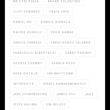
BRITTNI PAIVA
BRYAN TOLENTINO
CLIFF EDWARDS
CRAIG CHEE
DANIEL HO
DANILO VIGNOLA
DAVIDE DONELLI
EDDIE KAMAE
ENRICO FARNEDI
FABIO KORYU CALABRÒ
FRANCESCO ALBERTAZZI
GABBY PAHINUI
GEORGE FORMBY
GERALD ROSS
HERB OHTA JR
IAN WHITCOMB
INTERVISTA
ISRAEL KAMAKAWIWOOLE
JAKE SHIMABUKURO
JAMES HILL
JAZZ
JESSE KALIMA
JIM BELOFF