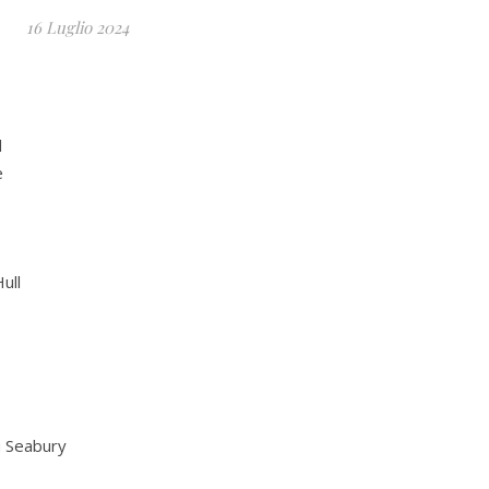
16 Luglio 2024
d
e
ull
u Seabury