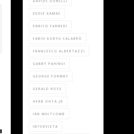
DAVIDE DONELLI
EDDIE KAMAE
ENRICO FARNEDI
FABIO KORYU CALABRÒ
FRANCESCO ALBERTAZZI
GABBY PAHINUI
GEORGE FORMBY
GERALD ROSS
HERB OHTA JR
IAN WHITCOMB
INTERVISTA