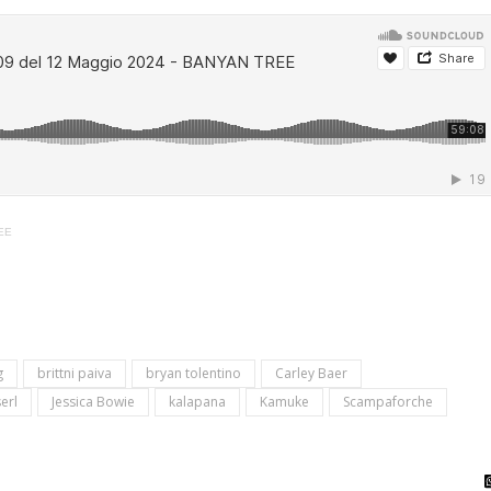
REE
g
brittni paiva
bryan tolentino
Carley Baer
erl
Jessica Bowie
kalapana
Kamuke
Scampaforche