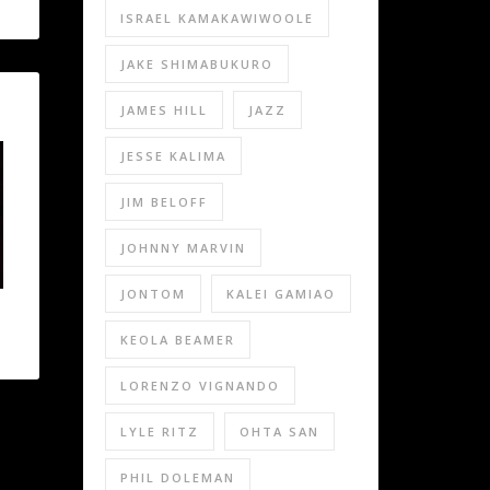
ISRAEL KAMAKAWIWOOLE
JAKE SHIMABUKURO
JAMES HILL
JAZZ
JESSE KALIMA
JIM BELOFF
JOHNNY MARVIN
JONTOM
KALEI GAMIAO
KEOLA BEAMER
LORENZO VIGNANDO
LYLE RITZ
OHTA SAN
PHIL DOLEMAN