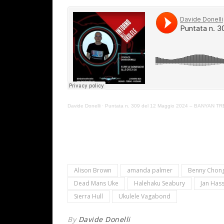
Davide Donelli
·
Puntata n. 309 del 12 Maggio 2024 – BANYAN T
Alison Brown
amanda palmer
Benny Chon
Dead Mans Uke
Halehaku Seabury
Jan Hass
Sierra Hull
Ukulele Vagabond
By
Davide Donelli