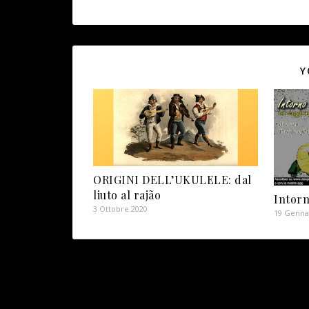
Y
ORIGINI DELL’UKULELE: dal
liuto al rajão
Intor
3 Ottobre 2020
19 Genna