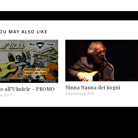
OU MAY ALSO LIKE
Ninna Nanna dei Sogni
no all’Ukulele – PROMO
6 Novembre 2019
io 2017