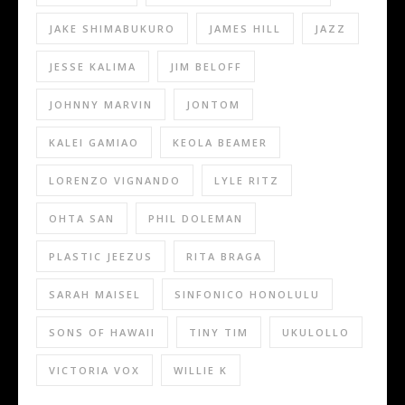
JAKE SHIMABUKURO
JAMES HILL
JAZZ
JESSE KALIMA
JIM BELOFF
JOHNNY MARVIN
JONTOM
KALEI GAMIAO
KEOLA BEAMER
LORENZO VIGNANDO
LYLE RITZ
OHTA SAN
PHIL DOLEMAN
PLASTIC JEEZUS
RITA BRAGA
SARAH MAISEL
SINFONICO HONOLULU
SONS OF HAWAII
TINY TIM
UKULOLLO
VICTORIA VOX
WILLIE K