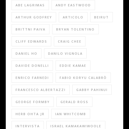
ABE LAGRIMAS
ANDY EASTWOOD
ARTHUR GODFREY
ARTICOLO
BEIRUT
BRITTNI PAIVA
BRYAN TOLENTINO
CLIFF EDWARDS
CRAIG CHEE
DANIEL HO
DANILO VIGNOLA
DAVIDE DONELLI
EDDIE KAMAE
ENRICO FARNEDI
FABIO KORYU CALABRÒ
FRANCESCO ALBERTAZZI
GABBY PAHINUI
GEORGE FORMBY
GERALD ROSS
HERB OHTA JR
IAN WHITCOMB
INTERVISTA
ISRAEL KAMAKAWIWOOLE