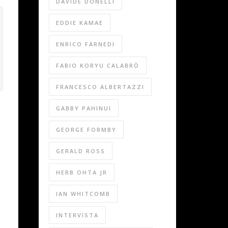
DAVIDE DONELLI
EDDIE KAMAE
ENRICO FARNEDI
FABIO KORYU CALABRÒ
FRANCESCO ALBERTAZZI
GABBY PAHINUI
GEORGE FORMBY
GERALD ROSS
HERB OHTA JR
IAN WHITCOMB
INTERVISTA