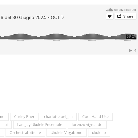
and
Carley Baer
charlotte pelgen
Cool Hand Uke
inui
Langley Ukulele Ensemble
lorenzo vignando
Orchestrafottente
Ukulele Vagabond
ukulollo