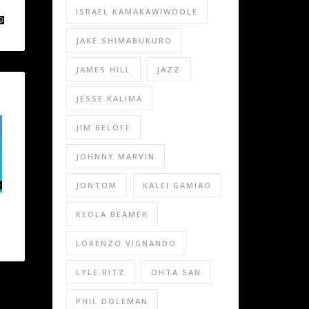
ISRAEL KAMAKAWIWOOLE
JAKE SHIMABUKURO
JAMES HILL
JAZZ
JESSE KALIMA
JIM BELOFF
JOHNNY MARVIN
JONTOM
KALEI GAMIAO
KEOLA BEAMER
LORENZO VIGNANDO
LYLE RITZ
OHTA SAN
PHIL DOLEMAN