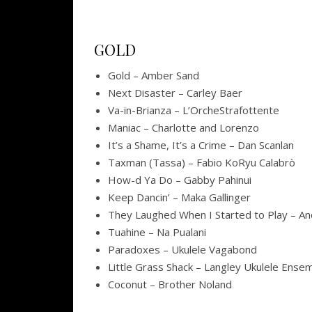
GOLD
Gold – Amber Sand
Next Disaster – Carley Baer
Va-in-Brianza – L’OrcheStrafottente
Maniac – Charlotte and Lorenzo
It’s a Shame, It’s a Crime – Dan Scanlan
Taxman (Tassa) – Fabio KoRyu Calabrò
How-d Ya Do – Gabby Pahinui
Keep Dancin’ – Maka Gallinger
They Laughed When I Started to Play – A
Tuahine – Na Pualani
Paradoxes – Ukulele Vagabond
Little Grass Shack – Langley Ukulele Ense
Coconut – Brother Noland