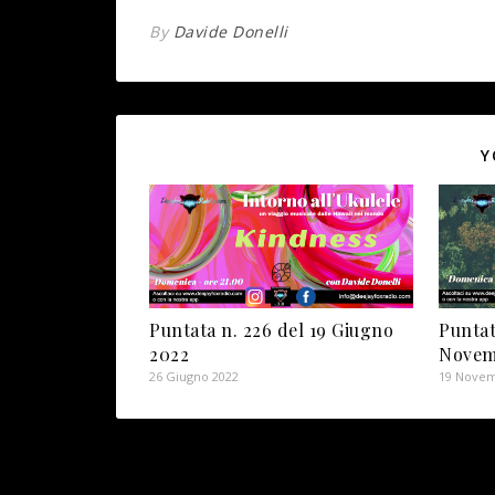
By
Davide Donelli
Y
Puntata n. 226 del 19 Giugno
Puntat
2022
Novem
26 Giugno 2022
19 Novem