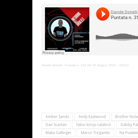
Davide Donelli
·
Puntata n. 316 del 30 Giugno 2024 – GOLD
Amber Sands
Andy Eastwood
Brother Nol
Dan Scanlan
fabio koryu calabrò
Gabby Pah
Maka Gallinger
Marco Tregambi
Na Pualani