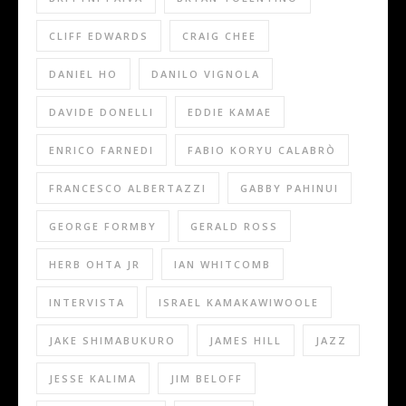
CLIFF EDWARDS
CRAIG CHEE
DANIEL HO
DANILO VIGNOLA
DAVIDE DONELLI
EDDIE KAMAE
ENRICO FARNEDI
FABIO KORYU CALABRÒ
FRANCESCO ALBERTAZZI
GABBY PAHINUI
GEORGE FORMBY
GERALD ROSS
HERB OHTA JR
IAN WHITCOMB
INTERVISTA
ISRAEL KAMAKAWIWOOLE
JAKE SHIMABUKURO
JAMES HILL
JAZZ
JESSE KALIMA
JIM BELOFF