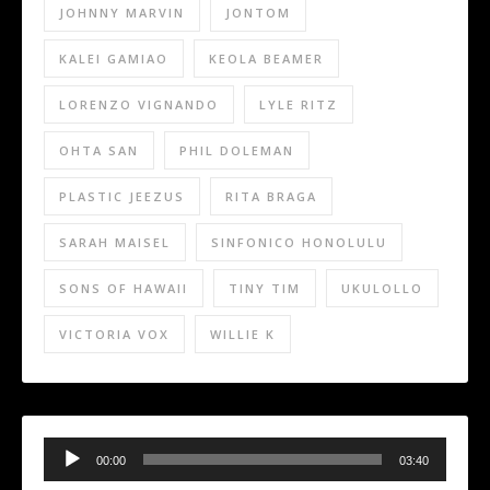
JOHNNY MARVIN
JONTOM
KALEI GAMIAO
KEOLA BEAMER
LORENZO VIGNANDO
LYLE RITZ
OHTA SAN
PHIL DOLEMAN
PLASTIC JEEZUS
RITA BRAGA
SARAH MAISEL
SINFONICO HONOLULU
SONS OF HAWAII
TINY TIM
UKULOLLO
VICTORIA VOX
WILLIE K
Audio
Player
00:00
03:40