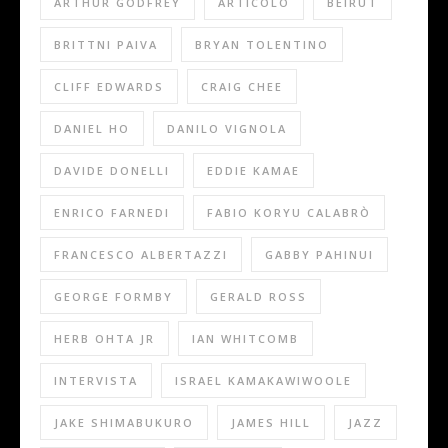
ARTHUR GODFREY
ARTICOLO
BEIRUT
BRITTNI PAIVA
BRYAN TOLENTINO
CLIFF EDWARDS
CRAIG CHEE
DANIEL HO
DANILO VIGNOLA
DAVIDE DONELLI
EDDIE KAMAE
ENRICO FARNEDI
FABIO KORYU CALABRÒ
FRANCESCO ALBERTAZZI
GABBY PAHINUI
GEORGE FORMBY
GERALD ROSS
HERB OHTA JR
IAN WHITCOMB
INTERVISTA
ISRAEL KAMAKAWIWOOLE
JAKE SHIMABUKURO
JAMES HILL
JAZZ