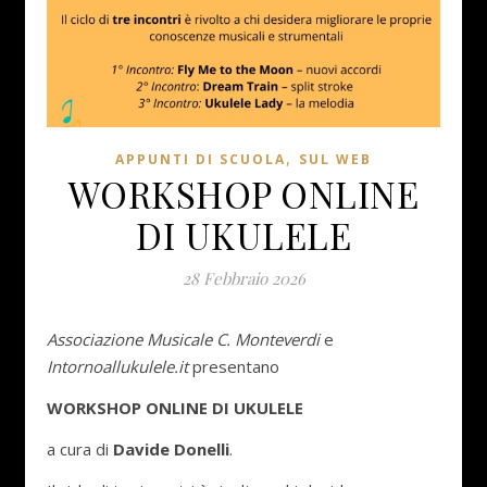
,
APPUNTI DI SCUOLA
SUL WEB
WORKSHOP ONLINE
DI UKULELE
28 Febbraio 2026
Associazione Musicale
C. Monteverdi
e
Intornoallukulele.it
presentano
WORKSHOP ONLINE DI UKULELE
a cura di
Davide Donelli
.