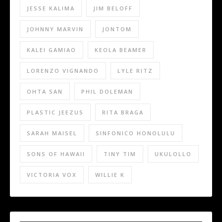
JESSE KALIMA
JIM BELOFF
JOHNNY MARVIN
JONTOM
KALEI GAMIAO
KEOLA BEAMER
LORENZO VIGNANDO
LYLE RITZ
OHTA SAN
PHIL DOLEMAN
PLASTIC JEEZUS
RITA BRAGA
SARAH MAISEL
SINFONICO HONOLULU
SONS OF HAWAII
TINY TIM
UKULOLLO
VICTORIA VOX
WILLIE K