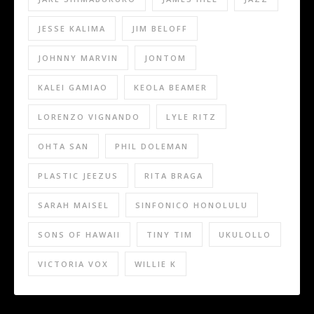
JESSE KALIMA
JIM BELOFF
JOHNNY MARVIN
JONTOM
KALEI GAMIAO
KEOLA BEAMER
LORENZO VIGNANDO
LYLE RITZ
OHTA SAN
PHIL DOLEMAN
PLASTIC JEEZUS
RITA BRAGA
SARAH MAISEL
SINFONICO HONOLULU
SONS OF HAWAII
TINY TIM
UKULOLLO
VICTORIA VOX
WILLIE K