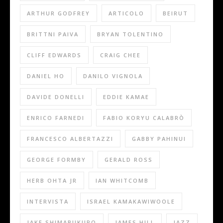
ARTHUR GODFREY
ARTICOLO
BEIRUT
BRITTNI PAIVA
BRYAN TOLENTINO
CLIFF EDWARDS
CRAIG CHEE
DANIEL HO
DANILO VIGNOLA
DAVIDE DONELLI
EDDIE KAMAE
ENRICO FARNEDI
FABIO KORYU CALABRÒ
FRANCESCO ALBERTAZZI
GABBY PAHINUI
GEORGE FORMBY
GERALD ROSS
HERB OHTA JR
IAN WHITCOMB
INTERVISTA
ISRAEL KAMAKAWIWOOLE
JAKE SHIMABUKURO
JAMES HILL
JAZZ