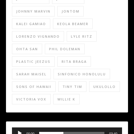
JOHNNY MARVIN
JONTOM
KALEI GAMIAO
KEOLA BEAMER
LORENZO VIGNANDO
LYLE RITZ
OHTA SAN
PHIL DOLEMAN
PLASTIC JEEZUS
RITA BRAGA
SARAH MAISEL
SINFONICO HONOLULU
SONS OF HAWAII
TINY TIM
UKULOLLO
VICTORIA VOX
WILLIE K
Audio
00:00
03:40