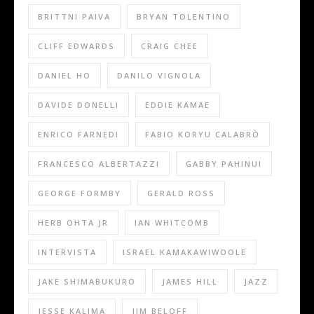
BRITTNI PAIVA
BRYAN TOLENTINO
CLIFF EDWARDS
CRAIG CHEE
DANIEL HO
DANILO VIGNOLA
DAVIDE DONELLI
EDDIE KAMAE
ENRICO FARNEDI
FABIO KORYU CALABRÒ
FRANCESCO ALBERTAZZI
GABBY PAHINUI
GEORGE FORMBY
GERALD ROSS
HERB OHTA JR
IAN WHITCOMB
INTERVISTA
ISRAEL KAMAKAWIWOOLE
JAKE SHIMABUKURO
JAMES HILL
JAZZ
JESSE KALIMA
JIM BELOFF