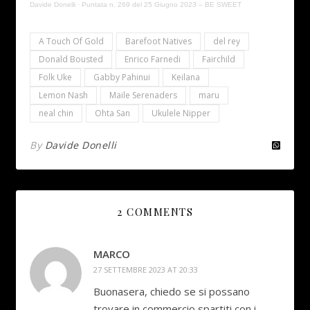
Davide Donelli
·
Puntata n. 269 del 25 Giugno 2023 – BE SWEET
A Touch Of Gold
Barefoot Natives
del rey
Donald Bousted
Enrico Farnedi
Fairchild
Folk Uke
Gabby Pahinui
Keilana
Lemon Nash
Maile Serenaders
maru
neal chin
Ohta San
Ukulele Nipper
By
Davide Donelli
2 COMMENTS
MARCO
27 SETTEMBRE 2023 AT 20:33
Buonasera, chiedo se si possano
trovare in commercio spartiti con i