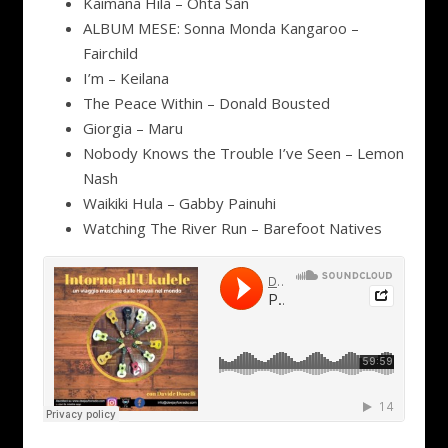
Kaimana Hila – Ohta San
ALBUM MESE: Sonna Monda Kangaroo –
Fairchild
I’m – Keilana
The Peace Within – Donald Bousted
Giorgia – Maru
Nobody Knows the Trouble I’ve Seen – Lemon
Nash
Waikiki Hula – Gabby Painuhi
Watching The River Run – Barefoot Natives