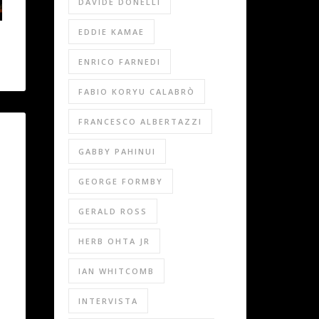
DAVIDE DONELLI
EDDIE KAMAE
ENRICO FARNEDI
FABIO KORYU CALABRÒ
FRANCESCO ALBERTAZZI
GABBY PAHINUI
GEORGE FORMBY
GERALD ROSS
HERB OHTA JR
IAN WHITCOMB
INTERVISTA