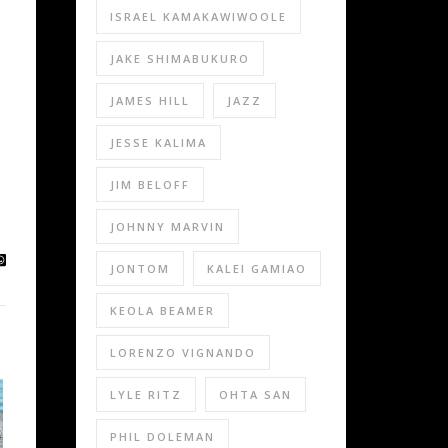
ISRAEL KAMAKAWIWOOLE
JAKE SHIMABUKURO
JAMES HILL
JAZZ
JESSE KALIMA
JIM BELOFF
JOHNNY MARVIN
JONTOM
KALEI GAMIAO
KEOLA BEAMER
LORENZO VIGNANDO
LYLE RITZ
OHTA SAN
PHIL DOLEMAN