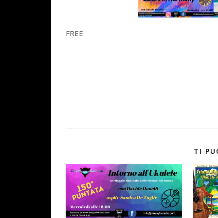
FREE
TI PU