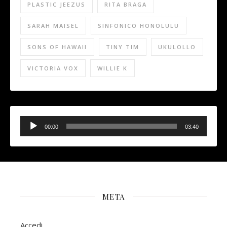
PLASTIC JEEZUS
RITA BRAGA
SARAH MAISEL
SINFONICO HONOLULU
SONS OF HAWAII
TINY TIM
UKULOLLO
VICTORIA VOX
WILLIE K
Audio
Player
00:00
03:40
META
Accedi