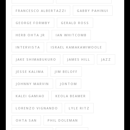
FRANCESCO ALBERTAZZI
GABBY PAHINUI
GEORGE FORMBY
GERALD ROSS
HERB OHTA JR
IAN WHITCOMB
INTERVISTA
ISRAEL KAMAKAWIWOOLE
JAKE SHIMABUKURO
JAMES HILL
JAZZ
JESSE KALIMA
JIM BELOFF
JOHNNY MARVIN
JONTOM
KALEI GAMIAO
KEOLA BEAMER
LORENZO VIGNANDO
LYLE RITZ
OHTA SAN
PHIL DOLEMAN