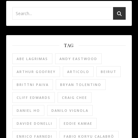
TAG
ABE LAGRIMAS
ANDY EASTWOOD
ARTHUR GODFREY
ARTICOLO
BEIRUT
BRITTNI PAIVA
BRYAN TOLENTINO
CLIFF EDWARDS
CRAIG CHEE
DANIEL HO
DANILO VIGNOLA
DAVIDE DONELLI
EDDIE KAMAE
ENRICO FARNEDI
FABIO KORYU CALABRÒ