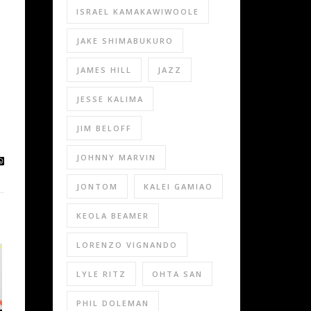
ISRAEL KAMAKAWIWOOLE
JAKE SHIMABUKURO
JAMES HILL
JAZZ
JESSE KALIMA
JIM BELOFF
JOHNNY MARVIN
JONTOM
KALEI GAMIAO
KEOLA BEAMER
LORENZO VIGNANDO
LYLE RITZ
OHTA SAN
PHIL DOLEMAN