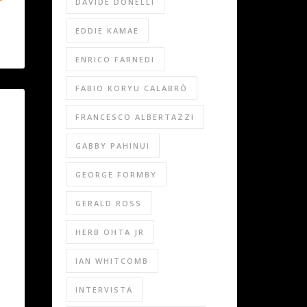
DAVIDE DONELLI
EDDIE KAMAE
ENRICO FARNEDI
FABIO KORYU CALABRÒ
FRANCESCO ALBERTAZZI
GABBY PAHINUI
GEORGE FORMBY
GERALD ROSS
HERB OHTA JR
IAN WHITCOMB
INTERVISTA