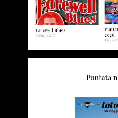
Puntat
Farewell Blues
2026
7 Giugno 2017
1 Aprile 
Puntata n.