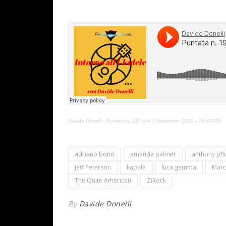
Davide Donelli
·
Puntata n. 197 del 7 Novembre 2021 – FANTASY
adriano bono
amanda palmer
anthony pfl
Jeff Peterson
kapala
luca gemma
Marc
The Quite American
ZiRock
By
Davide Donelli