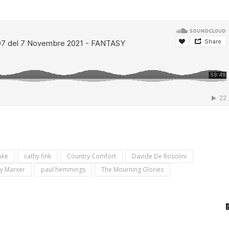
uke
cathy fink
Country Comfort
Davide De Rosolini
y Marxer
paul hemmings
The Mourning Glories