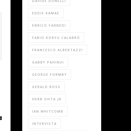
DAVIDE DONELLI
EDDIE KAMAE
ENRICO FARNEDI
FABIO KORYU CALABRÒ
FRANCESCO ALBERTAZZI
GABBY PAHINUI
GEORGE FORMBY
GERALD ROSS
HERB OHTA JR
IAN WHITCOMB
INTERVISTA