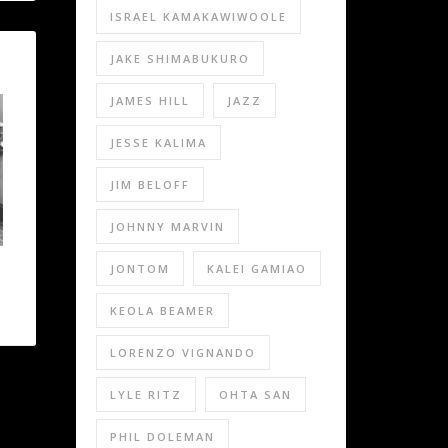
ISRAEL KAMAKAWIWOOLE
JAKE SHIMABUKURO
JAMES HILL
JAZZ
JESSE KALIMA
JIM BELOFF
JOHNNY MARVIN
JONTOM
KALEI GAMIAO
KEOLA BEAMER
LORENZO VIGNANDO
LYLE RITZ
OHTA SAN
PHIL DOLEMAN