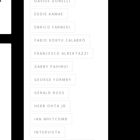
DAVIDE DONELLI
EDDIE KAMAE
ENRICO FARNEDI
FABIO KORYU CALABRÒ
FRANCESCO ALBERTAZZI
GABBY PAHINUI
GEORGE FORMBY
GERALD ROSS
HERB OHTA JR
IAN WHITCOMB
INTERVISTA