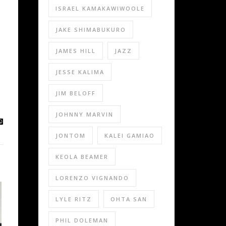
ISRAEL KAMAKAWIWOOLE
JAKE SHIMABUKURO
JAMES HILL
JAZZ
JESSE KALIMA
JIM BELOFF
JOHNNY MARVIN
JONTOM
KALEI GAMIAO
KEOLA BEAMER
LORENZO VIGNANDO
LYLE RITZ
OHTA SAN
PHIL DOLEMAN