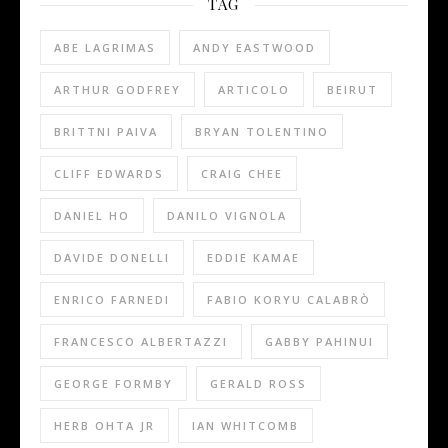
TAG
ABE LAGRIMAS
ANDY EASTWOOD
ARTHUR GODFREY
ARTICOLO
BEIRUT
BRITTNI PAIVA
BRYAN TOLENTINO
CLIFF EDWARDS
CRAIG CHEE
DANIEL HO
DANILO VIGNOLA
DAVIDE DONELLI
EDDIE KAMAE
ENRICO FARNEDI
FABIO KORYU CALABRÒ
FRANCESCO ALBERTAZZI
GABBY PAHINUI
GEORGE FORMBY
GERALD ROSS
HERB OHTA JR
IAN WHITCOMB