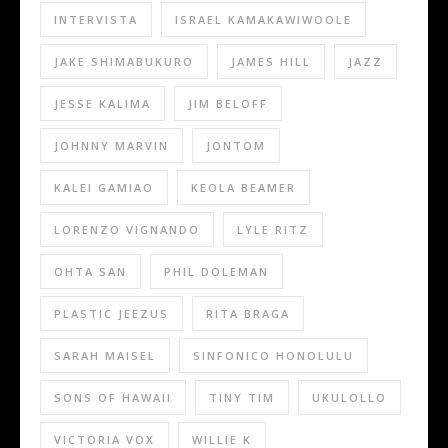
INTERVISTA
ISRAEL KAMAKAWIWOOLE
JAKE SHIMABUKURO
JAMES HILL
JAZZ
JESSE KALIMA
JIM BELOFF
JOHNNY MARVIN
JONTOM
KALEI GAMIAO
KEOLA BEAMER
LORENZO VIGNANDO
LYLE RITZ
OHTA SAN
PHIL DOLEMAN
PLASTIC JEEZUS
RITA BRAGA
SARAH MAISEL
SINFONICO HONOLULU
SONS OF HAWAII
TINY TIM
UKULOLLO
VICTORIA VOX
WILLIE K