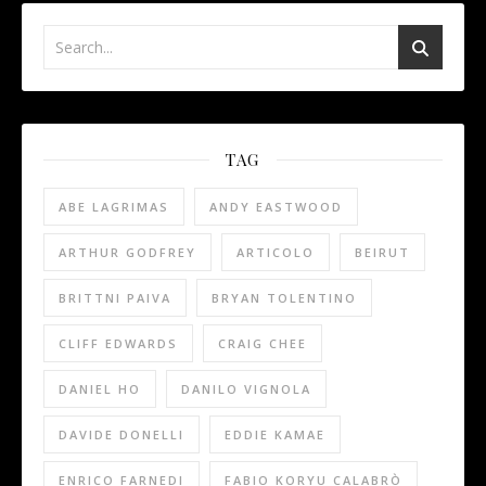
TAG
ABE LAGRIMAS
ANDY EASTWOOD
ARTHUR GODFREY
ARTICOLO
BEIRUT
BRITTNI PAIVA
BRYAN TOLENTINO
CLIFF EDWARDS
CRAIG CHEE
DANIEL HO
DANILO VIGNOLA
DAVIDE DONELLI
EDDIE KAMAE
ENRICO FARNEDI
FABIO KORYU CALABRÒ