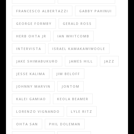
FRANCESCO ALBERTAZZI
GABBY PAHINUI
GEORGE FORMBY
GERALD ROSS
HERB OHTA JR
IAN WHITCOMB
INTERVISTA
ISRAEL KAMAKAWIWOOLE
JAKE SHIMABUKURO
JAMES HILL
JAZZ
JESSE KALIMA
JIM BELOFF
JOHNNY MARVIN
JONTOM
KALEI GAMIAO
KEOLA BEAMER
LORENZO VIGNANDO
LYLE RITZ
OHTA SAN
PHIL DOLEMAN