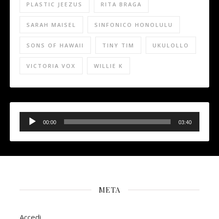
PLASTIC JEEZUS
RITA BRAGA
SARAH MAISEL
SINFONICO HONOLULU
SONS OF HAWAII
TINY TIM
UKULOLLO
VICTORIA VOX
WILLIE K
Audio
Player
00:00
03:40
META
Accedi