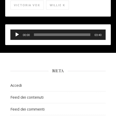
VICTORIA VOX
WILLIE K
Audio
Player
00:00
03:40
META
Accedi
Feed dei contenuti
Feed dei commenti