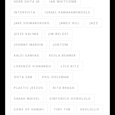
HERB OHTA JR
IAN WHITCOMB
INTERVISTA
ISRAEL KAMAKAWIWOOLE
JAKE SHIMABUKURO
JAMES HILL
JAZZ
JESSE KALIMA
JIM BELOFF
JOHNNY MARVIN
JONTOM
KALEI GAMIAO
KEOLA BEAMER
LORENZO VIGNANDO
LYLE RITZ
OHTA SAN
PHIL DOLEMAN
PLASTIC JEEZUS
RITA BRAGA
SARAH MAISEL
SINFONICO HONOLULU
SONS OF HAWAII
TINY TIM
UKULOLLO