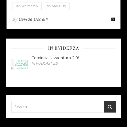
Ian Whitcomb
tin pan alley
By
Davide Donelli
IN EVIDENZA
Comincia l’avventura 2.0!
In PODCAST 2.0