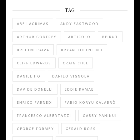
TAG
ABE LAGRIMAS
ANDY EASTWOOD
ARTHUR GODFREY
ARTICOLO
BEIRUT
BRITTNI PAIVA
BRYAN TOLENTINO
CLIFF EDWARDS
CRAIG CHEE
DANIEL HO
DANILO VIGNOLA
DAVIDE DONELLI
EDDIE KAMAE
ENRICO FARNEDI
FABIO KORYU CALABRÒ
FRANCESCO ALBERTAZZI
GABBY PAHINUI
GEORGE FORMBY
GERALD ROSS