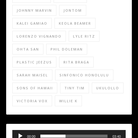
JOHNNY MARVIN
JONTOM
KALEI GAMIAO
KEOLA BEAMER
LORENZO VIGNANDO
LYLE RITZ
OHTA SAN
PHIL DOLEMAN
PLASTIC JEEZUS
RITA BRAGA
SARAH MAISEL
SINFONICO HONOLULU
SONS OF HAWAII
TINY TIM
UKULOLLO
VICTORIA VOX
WILLIE K
Audio
Player
00:00
03:40