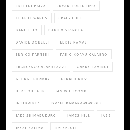
BRITTNI PAIVA
BRYAN TOLENTINO
CLIFF EDWARDS
CRAIG CHEE
DANIEL HO
DANILO VIGNOLA
DAVIDE DONELLI
EDDIE KAMAE
ENRICO FARNEDI
FABIO KORYU CALABRÒ
FRANCESCO ALBERTAZZI
GABBY PAHINUI
GEORGE FORMBY
GERALD ROSS
HERB OHTA JR
IAN WHITCOMB
INTERVISTA
ISRAEL KAMAKAWIWOOLE
JAKE SHIMABUKURO
JAMES HILL
JAZZ
JESSE KALIMA
JIM BELOFF