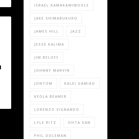
ISRAEL KAMAKAWIWOOLE
JAKE SHIMABUKURO
JAMES HILL
JAZZ
JESSE KALIMA
JIM BELOFF
JOHNNY MARVIN
JONTOM
KALEI GAMIAO
KEOLA BEAMER
LORENZO VIGNANDO
LYLE RITZ
OHTA SAN
PHIL DOLEMAN