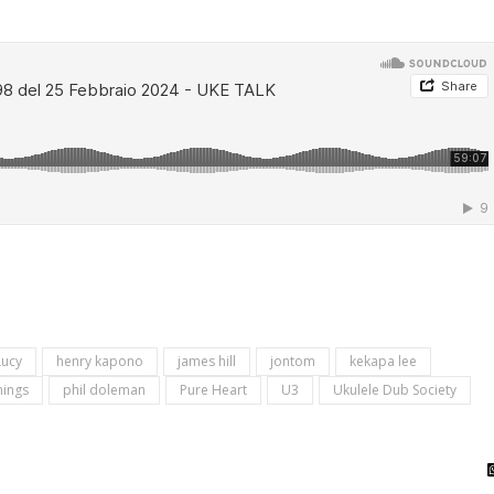
Lucy
henry kapono
james hill
jontom
kekapa lee
ings
phil doleman
Pure Heart
U3
Ukulele Dub Society