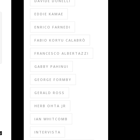
DAVIDE DONELLI
EDDIE KAMAE
ENRICO FARNEDI
FABIO KORYU CALABRÒ
FRANCESCO ALBERTAZZI
GABBY PAHINUI
GEORGE FORMBY
GERALD ROSS
HERB OHTA JR
IAN WHITCOMB
INTERVISTA