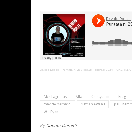
Davide Donelli
·
Puntata n. 298 del 25 Febbraio 2024 – UKE TALK
Abe Lagrimas
Alfa
Chintya Lin
Fragile 
max de bernardi
Nathan Aweau
paul hemm
Will Ryan
By
Davide Donelli