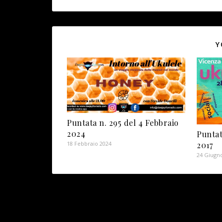
Y
Puntata n. 295 del 4 Febbraio
2024
Puntat
2017
18 Febbraio 2024
24 Giugn