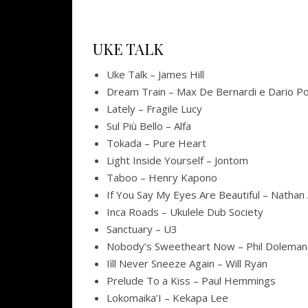
UKE TALK
Uke Talk – James Hill
Dream Train – Max De Bernardi e Dario Po
Lately – Fragile Lucy
Sul Più Bello – Alfa
Tokada – Pure Heart
Light Inside Yourself – Jontom
Taboo – Henry Kapono
If You Say My Eyes Are Beautiful – Natha
Inca Roads – Ukulele Dub Society
Sanctuary – U3
Nobody’s Sweetheart Now – Phil Doleman
Iìll Never Sneeze Again – Will Ryan
Prelude To a Kiss – Paul Hemmings
Lokomaika’I – Kekapa Lee