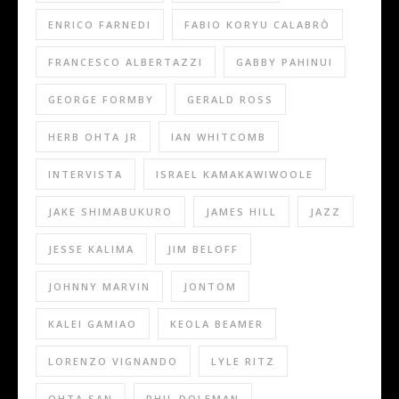
ENRICO FARNEDI
FABIO KORYU CALABRÒ
FRANCESCO ALBERTAZZI
GABBY PAHINUI
GEORGE FORMBY
GERALD ROSS
HERB OHTA JR
IAN WHITCOMB
INTERVISTA
ISRAEL KAMAKAWIWOOLE
JAKE SHIMABUKURO
JAMES HILL
JAZZ
JESSE KALIMA
JIM BELOFF
JOHNNY MARVIN
JONTOM
KALEI GAMIAO
KEOLA BEAMER
LORENZO VIGNANDO
LYLE RITZ
OHTA SAN
PHIL DOLEMAN