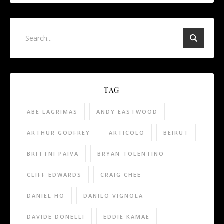
TAG
ABE LAGRIMAS
ANDY EASTWOOD
ARTHUR GODFREY
ARTICOLO
BEIRUT
BRITTNI PAIVA
BRYAN TOLENTINO
CLIFF EDWARDS
CRAIG CHEE
DANIEL HO
DANILO VIGNOLA
DAVIDE DONELLI
EDDIE KAMAE