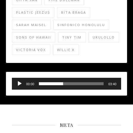
PLASTIC JEEZUS
RITA BRAGA
SARAH MAISEL
SINFONICO HONOLULU
SONS OF HAWAII
TINY TIM
UKULOLLO
VICTORIA VOX
WILLIE K
Audio
Player
00:00
03:40
META