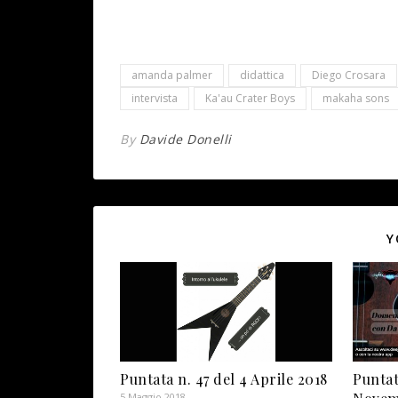
amanda palmer
didattica
Diego Crosara
intervista
Ka'au Crater Boys
makaha sons
By
Davide Donelli
Y
Puntata n. 47 del 4 Aprile 2018
Puntat
5 Maggio 2018