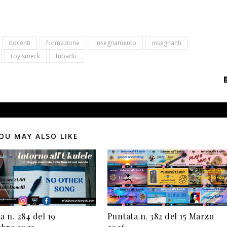
docenti
formazione
insegnamento
insegnanti
roy smeck
tubadu
OU MAY ALSO LIKE
a n. 284 del 19
Puntata n. 382 del 15 Marzo