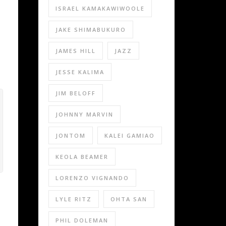
ISRAEL KAMAKAWIWOOLE
JAKE SHIMABUKURO
JAMES HILL
JAZZ
JESSE KALIMA
JIM BELOFF
JOHNNY MARVIN
JONTOM
KALEI GAMIAO
KEOLA BEAMER
LORENZO VIGNANDO
LYLE RITZ
OHTA SAN
PHIL DOLEMAN