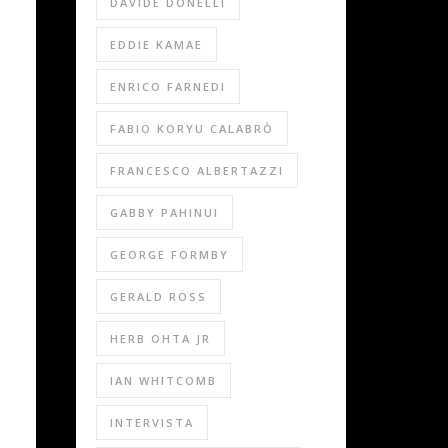
DAVIDE DONELLI
EDDIE KAMAE
ENRICO FARNEDI
FABIO KORYU CALABRÒ
FRANCESCO ALBERTAZZI
GABBY PAHINUI
GEORGE FORMBY
GERALD ROSS
HERB OHTA JR
IAN WHITCOMB
INTERVISTA