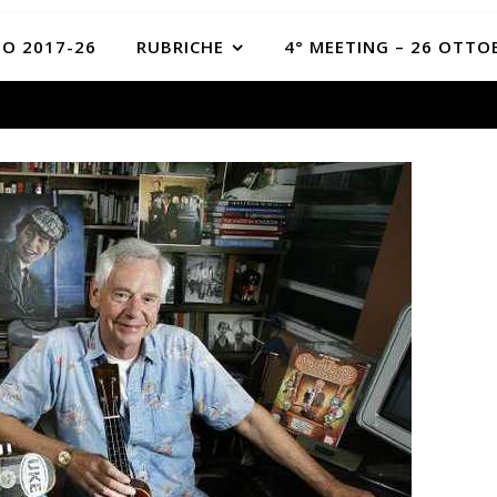
O 2017-26
RUBRICHE
4° MEETING – 26 OTTO