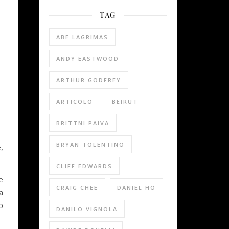
TAG
ABE LAGRIMAS
ANDY EASTWOOD
ARTHUR GODFREY
ARTICOLO
BEIRUT
BRITTNI PAIVA
BRYAN TOLENTINO
,
CLIFF EDWARDS
e
CRAIG CHEE
DANIEL HO
a
o
DANILO VIGNOLA