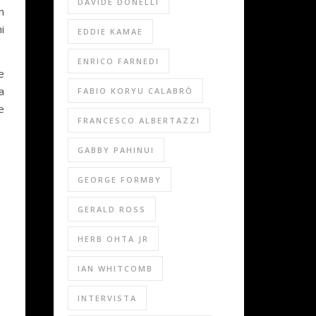
DAVIDE DONELLI
n
i
EDDIE KAMAE
ENRICO FARNEDI
e
a
FABIO KORYU CALABRÒ
e
FRANCESCO ALBERTAZZI
GABBY PAHINUI
GEORGE FORMBY
GERALD ROSS
HERB OHTA JR
IAN WHITCOMB
INTERVISTA