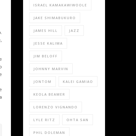
ISRAEL KAMAKAWIWOOLE
JAKE SHIMABUKURO
JAMES HILL
JAZZ
.
,
JESSE KALIMA
JIM BELOFF
e
o
JOHNNY MARVIN
e
JONTOM
KALEI GAMIAO
e
KEOLA BEAMER
a
LORENZO VIGNANDO
LYLE RITZ
OHTA SAN
PHIL DOLEMAN