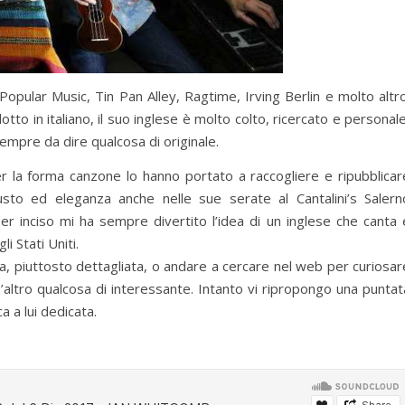
u Popular Music, Tin Pan Alley, Ragtime, Irving Berlin e molto altro
to in italiano, il suo inglese è molto colto, ricercato e personale
mpre da dire qualcosa di originale.
per la forma canzone lo hanno portato a raccogliere e ripubblicar
sto ed eleganza anche nelle sue serate al Cantalini’s Salern
r inciso mi ha sempre divertito l’idea di un inglese che canta 
li Stati Uniti.
ia, piuttosto dettagliata, o andare a cercare nel web per curiosar
z’altro qualcosa di interessante. Intanto vi ripropongo una puntat
a a lui dedicata.