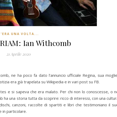
C'ERA UNA VOLTA...
IAM: Ian Withcomb
21 Aprile 2020
mb, ne ha poco fa dato l’annuncio ufficiale Regina, sua moglie
tizia era già trapelata su Wikipedia e in vari post su FB.
ates e si sapeva che era malato. Per chi non lo conoscesse, o n
a una storia tutta da scoprire: ricco di interessi, con una cultur
ischi, canzoni, raccolte di spartiti e libri che testimoniano il su
 in particolare.