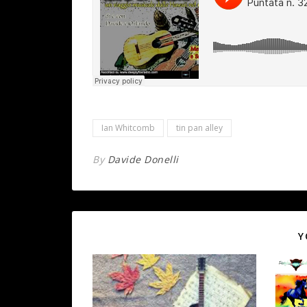
Ian Whitcomb
tin pan alley
By
Davide Donelli
Y