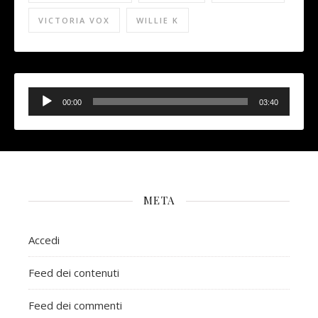
VICTORIA VOX
WILLIE K
Audio
Player
00:00
03:40
META
Accedi
Feed dei contenuti
Feed dei commenti