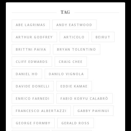
TAG
ABE LAGRIMAS
ANDY EASTWOOD
ARTHUR GODFREY
ARTICOLO
BEIRUT
BRITTNI PAIVA
BRYAN TOLENTINO
CLIFF EDWARDS
CRAIG CHEE
DANIEL HO
DANILO VIGNOLA
DAVIDE DONELLI
EDDIE KAMAE
ENRICO FARNEDI
FABIO KORYU CALABRÒ
FRANCESCO ALBERTAZZI
GABBY PAHINUI
GEORGE FORMBY
GERALD ROSS