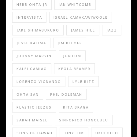
HERB OHTA JR
IAN WHITCOMB
INTERVISTA
ISRAEL KAMAKAWIWOOLE
JAKE SHIMABUKURO
JAMES HILL
JAZZ
JESSE KALIMA
JIM BELOFF
JOHNNY MARVIN
JONTOM
KALEI GAMIAO
KEOLA BEAMER
LORENZO VIGNANDO
LYLE RITZ
OHTA SAN
PHIL DOLEMAN
PLASTIC JEEZUS
RITA BRAGA
SARAH MAISEL
SINFONICO HONOLULU
SONS OF HAWAII
TINY TIM
UKULOLLO