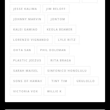
JESSE KALIMA
JIM BELOFF
JOHNNY MARVIN
JONTOM
KALEI GAMIAO
KEOLA BEAMER
LORENZO VIGNANDO
LYLE RITZ
OHTA SAN
PHIL DOLEMAN
PLASTIC JEEZUS
RITA BRAGA
SARAH MAISEL
SINFONICO HONOLULU
SONS OF HAWAII
TINY TIM
UKULOLLO
VICTORIA VOX
WILLIE K