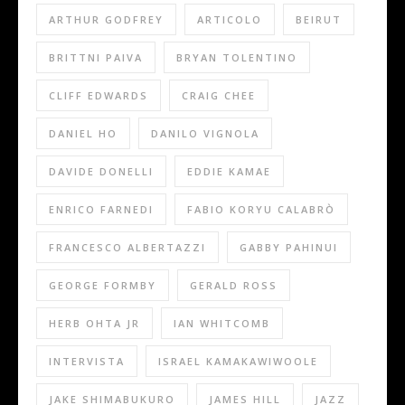
ARTHUR GODFREY
ARTICOLO
BEIRUT
BRITTNI PAIVA
BRYAN TOLENTINO
CLIFF EDWARDS
CRAIG CHEE
DANIEL HO
DANILO VIGNOLA
DAVIDE DONELLI
EDDIE KAMAE
ENRICO FARNEDI
FABIO KORYU CALABRÒ
FRANCESCO ALBERTAZZI
GABBY PAHINUI
GEORGE FORMBY
GERALD ROSS
HERB OHTA JR
IAN WHITCOMB
INTERVISTA
ISRAEL KAMAKAWIWOOLE
JAKE SHIMABUKURO
JAMES HILL
JAZZ