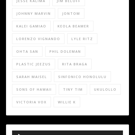
JESSE KALIMA
JIM BELOFF
JOHNNY MARVIN
JONTOM
KALEI GAMIAO
KEOLA BEAMER
LORENZO VIGNANDO
LYLE RITZ
OHTA SAN
PHIL DOLEMAN
PLASTIC JEEZUS
RITA BRAGA
SARAH MAISEL
SINFONICO HONOLULU
SONS OF HAWAII
TINY TIM
UKULOLLO
VICTORIA VOX
WILLIE K
Audio