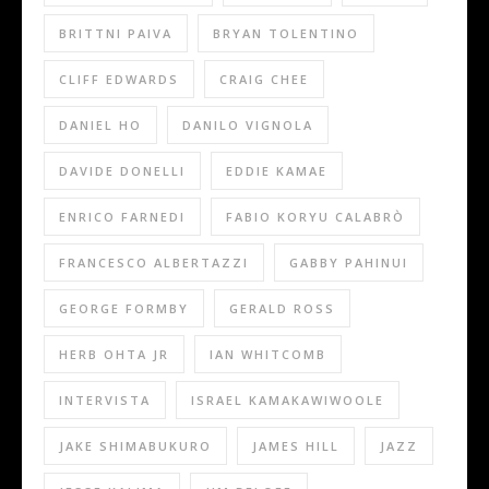
BRITTNI PAIVA
BRYAN TOLENTINO
CLIFF EDWARDS
CRAIG CHEE
DANIEL HO
DANILO VIGNOLA
DAVIDE DONELLI
EDDIE KAMAE
ENRICO FARNEDI
FABIO KORYU CALABRÒ
FRANCESCO ALBERTAZZI
GABBY PAHINUI
GEORGE FORMBY
GERALD ROSS
HERB OHTA JR
IAN WHITCOMB
INTERVISTA
ISRAEL KAMAKAWIWOOLE
JAKE SHIMABUKURO
JAMES HILL
JAZZ