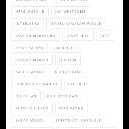
HERB OHTA JR
IAN WHITCOMB
INTERVISTA
ISRAEL KAMAKAWIWOOLE
JAKE SHIMABUKURO
JAMES HILL
JAZZ
JESSE KALIMA
JIM BELOFF
JOHNNY MARVIN
JONTOM
KALEI GAMIAO
KEOLA BEAMER
LORENZO VIGNANDO
LYLE RITZ
OHTA SAN
PHIL DOLEMAN
PLASTIC JEEZUS
RITA BRAGA
SARAH MAISEL
SINFONICO HONOLULU