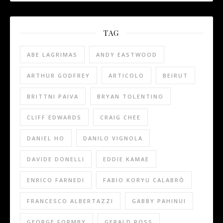
TAG
ABE LAGRIMAS
ANDY EASTWOOD
ARTHUR GODFREY
ARTICOLO
BEIRUT
BRITTNI PAIVA
BRYAN TOLENTINO
CLIFF EDWARDS
CRAIG CHEE
DANIEL HO
DANILO VIGNOLA
DAVIDE DONELLI
EDDIE KAMAE
ENRICO FARNEDI
FABIO KORYU CALABRÒ
FRANCESCO ALBERTAZZI
GABBY PAHINUI
GEORGE FORMBY
GERALD ROSS