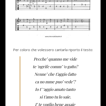
Per coloro che volessero cantarla riporto il testo:
Pecche’ quanno me vide
te ‘ngrife comm’ ‘o gatto?
Nenne’ che t’aggio fatto
ca no mme puo’ vede’?
Io t’ ‘aggio amato tanto
si t’amo tu lo saie.
I’ te voglio bene assaie