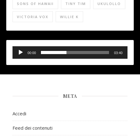
SONS OF HAWAII
TINY TIM
UKULOLLO
VICTORIA VOX
WILLIE K
Audio
Player
00:00
03:40
META
Accedi
Feed dei contenuti