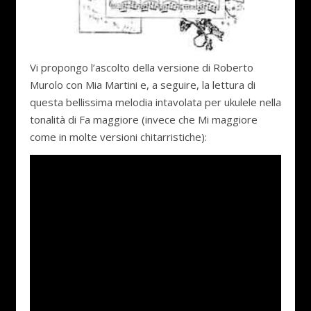
Vi propongo l’ascolto della versione di Roberto
Murolo con Mia Martini e, a seguire, la lettura di
questa bellissima melodia intavolata per ukulele nella
tonalità di Fa maggiore (invece che Mi maggiore
come in molte versioni chitarristiche):