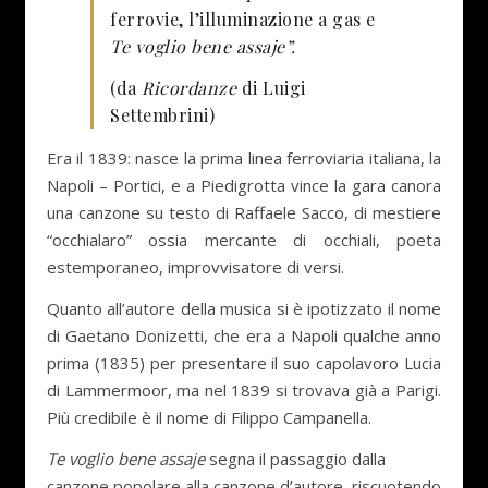
ferrovie, l’illuminazione a gas e
Te voglio bene assaje”.
(da
Ricordanze
di Luigi
Settembrini)
Era il 1839: nasce la prima linea ferroviaria italiana, la
Napoli – Portici, e a Piedigrotta vince la gara canora
una canzone su testo di Raffaele Sacco, di mestiere
“occhialaro” ossia mercante di occhiali, poeta
estemporaneo, improvvisatore di versi.
Quanto all’autore della musica si è ipotizzato il nome
di Gaetano Donizetti, che era a Napoli qualche anno
prima (1835) per presentare il suo capolavoro Lucia
di Lammermoor, ma nel 1839 si trovava già a Parigi.
Più credibile è il nome di Filippo Campanella.
Te voglio bene assaje
segna il passaggio dalla
canzone popolare alla canzone d’autore, riscuotendo