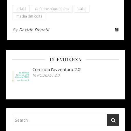
adulti
canzone napoletana
italia
media difficoltà
By
Davide Donelli
IN EVIDENZA
Comincia l’avventura 2.0!
In PODCAST 2.0