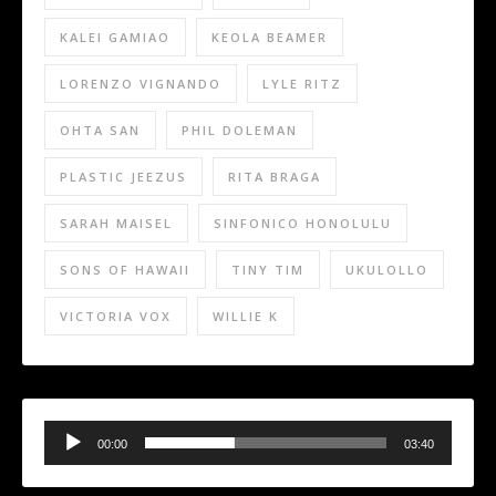
KALEI GAMIAO
KEOLA BEAMER
LORENZO VIGNANDO
LYLE RITZ
OHTA SAN
PHIL DOLEMAN
PLASTIC JEEZUS
RITA BRAGA
SARAH MAISEL
SINFONICO HONOLULU
SONS OF HAWAII
TINY TIM
UKULOLLO
VICTORIA VOX
WILLIE K
Audio
Player
00:00
03:40