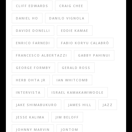
CLIFF EDWARDS
CRAIG CHEE
DANIEL HO
DANILO VIGNOLA
DAVIDE DONELLI
EDDIE KAMAE
ENRICO FARNEDI
FABIO KORYU CALABRÒ
FRANCESCO ALBERTAZZI
GABBY PAHINUI
GEORGE FORMBY
GERALD ROSS
HERB OHTA JR
IAN WHITCOMB
INTERVISTA
ISRAEL KAMAKAWIWOOLE
JAKE SHIMABUKURO
JAMES HILL
JAZZ
JESSE KALIMA
JIM BELOFF
JOHNNY MARVIN
JONTOM