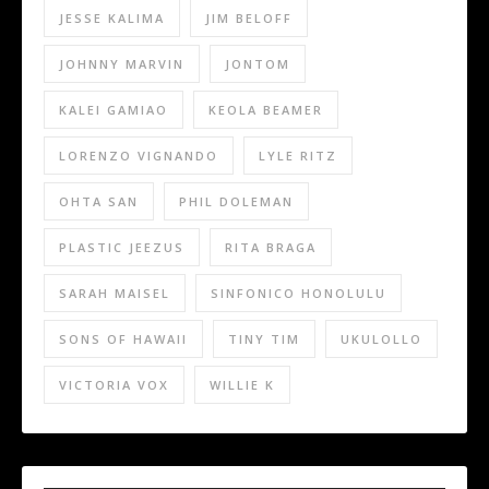
JESSE KALIMA
JIM BELOFF
JOHNNY MARVIN
JONTOM
KALEI GAMIAO
KEOLA BEAMER
LORENZO VIGNANDO
LYLE RITZ
OHTA SAN
PHIL DOLEMAN
PLASTIC JEEZUS
RITA BRAGA
SARAH MAISEL
SINFONICO HONOLULU
SONS OF HAWAII
TINY TIM
UKULOLLO
VICTORIA VOX
WILLIE K