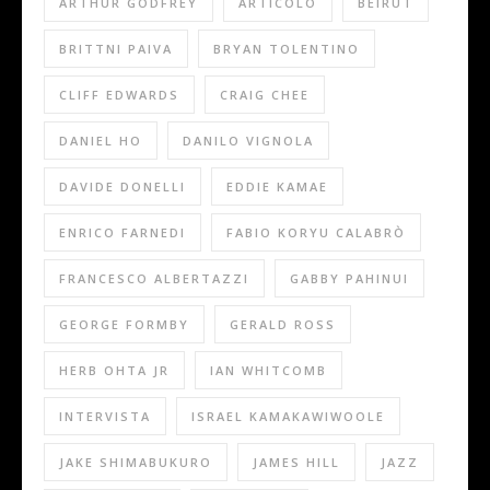
ARTHUR GODFREY
ARTICOLO
BEIRUT
BRITTNI PAIVA
BRYAN TOLENTINO
CLIFF EDWARDS
CRAIG CHEE
DANIEL HO
DANILO VIGNOLA
DAVIDE DONELLI
EDDIE KAMAE
ENRICO FARNEDI
FABIO KORYU CALABRÒ
FRANCESCO ALBERTAZZI
GABBY PAHINUI
GEORGE FORMBY
GERALD ROSS
HERB OHTA JR
IAN WHITCOMB
INTERVISTA
ISRAEL KAMAKAWIWOOLE
JAKE SHIMABUKURO
JAMES HILL
JAZZ